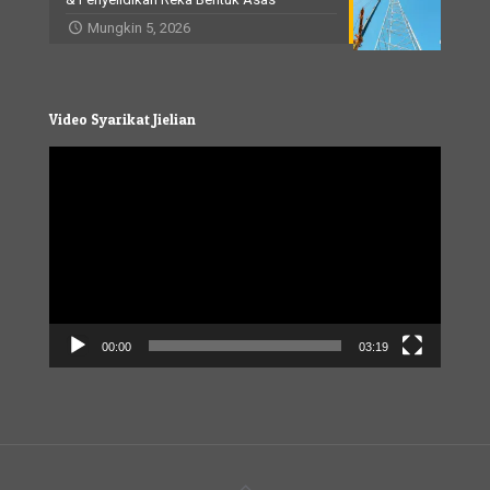
Mungkin 5, 2026
Video Syarikat Jielian
Video
Player
00:00
03:19