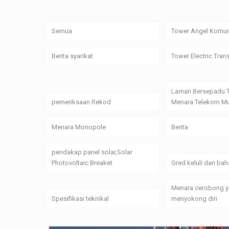
Semua
Tower Angel Komun
Berita syarikat
Tower Electric Tran
Laman Bersepadu 
pemeriksaan Rekod
Menara Telekom Mu
Menara Monopole
Berita
pendakap panel solar,Solar
Photovoltaic Breaket
Gred keluli dan bah
Menara cerobong 
Spesifikasi teknikal
menyokong diri