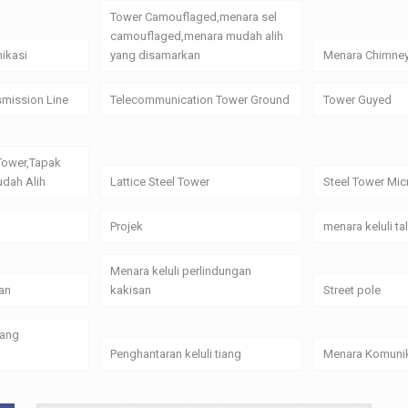
Tower Camouflaged,menara sel
camouflaged,menara mudah alih
ikasi
yang disamarkan
Menara Chimne
smission Line
Telecommunication Tower Ground
Tower Guyed
Tower,Tapak
dah Alih
Lattice Steel Tower
Steel Tower Mi
Projek
menara keluli t
Menara keluli perlindungan
an
kakisan
Street pole
yang
Penghantaran keluli tiang
Menara Komunik