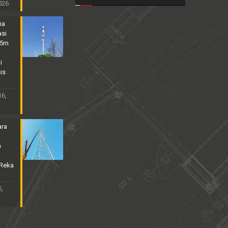
2026
na
asi
25m
i
is
16,
ara
n
 Reka
,