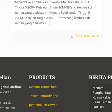
Microwave Komunikasi Towers, Menara keluli sudut
Tinggi 5-200M Kelajuan Angin 30M/S(Yang berbeza di
rantau yang berbeza) Menara keluli sudut Tinggi 5-
200M Kelajuan Angin 30M/S—7mm(Yang berbeza di
rantau yang berbeza)
[...]
Baca lebih lanjut
elian
PRODUCTS
BERITA P
gshui Jielian
Menara komunikasi
Menara
elidikan
Penghantara
Tower Camouflaged
Kuasa Kekisi
Keluli Tergalv
enara dan
pemantauan Tower
Hot Dip
komunikasi