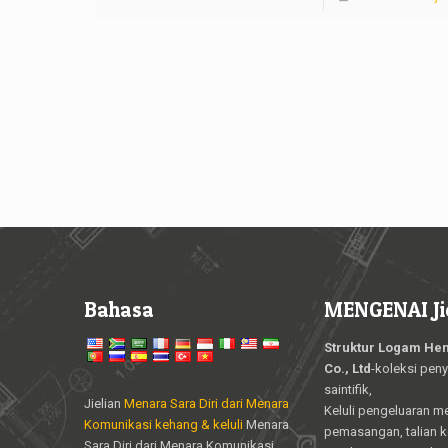
Bahasa
MENGENAI Ji
Struktur Logam Hen
Co., Ltd
-koleksi peny
saintifik,
Jielian
Menara Sara Diri dari Menara
Keluli pengeluaran m
Komunikasi kehang & keluli
Menara
pemasangan, talian 
Sara Diri dari Menara Komunikasi