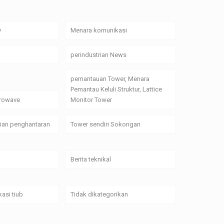
y
Menara komunikasi
perindustrian News
pemantauan Tower, Menara
Pemantau Keluli Struktur, Lattice
crowave
Monitor Tower
alian penghantaran
Tower sendiri Sokongan
Berita teknikal
asi tiub
Tidak dikategorikan