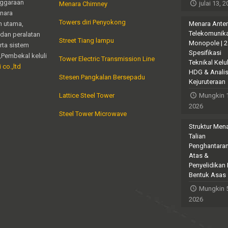
nggaraan
julai 13, 
Menara Chimney
enara
Towers diri Penyokong
n utama,
Menara Ante
Telekomunik
dan peralatan
Street Tiang lampu
Monopole | 
erta sistem
Spesifikasi
,Pembekal keluli
Tower Electric Transmission Line
Teknikal Kelul
 co.,ltd
HDG & Analis
Stesen Pangkalan Bersepadu
Kejuruteraan
Lattice Steel Tower
Mungkin 
2026
Steel Tower Microwave
Struktur Men
Talian
Penghantara
Atas &
Penyelidikan
Bentuk Asas
Mungkin 5
2026