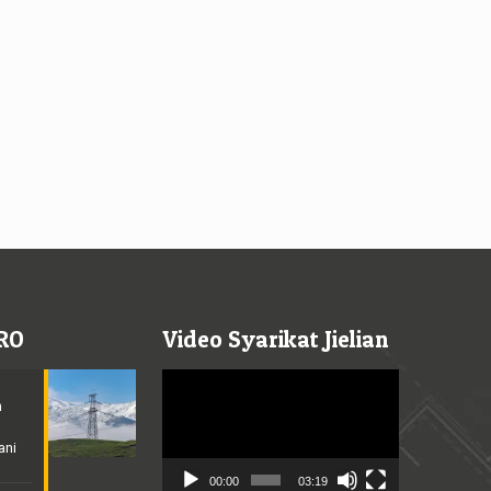
RO
Video Syarikat Jielian
Video
Player
n
ani
00:00
03:19