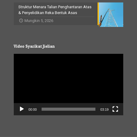
Struktur Menara Talian Penghantaran Atas
& Penyelidikan Reka Bentuk Asas
Mungkin 5, 2026
Video Syarikat Jielian
Video
Player
00:00
03:19