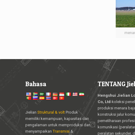
menar
Bahasa
TENTANG Jiel
Hengshui Jielian L
Co, Ltd
-koleksi peneli
produksi menara baja 
Jielian
Struktural & volt
Produk
konstruksi jalur komu
memiliki kemampuan, kapasitas dan
pemeliharaan profesi
pengalaman untuk memproduksi dan
komunikasi (peralata
menyampaikan
Transmisi
&
peralatan sekunder, 