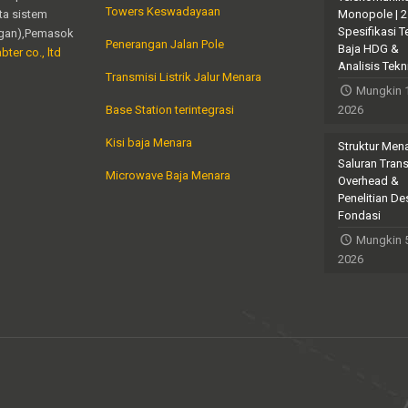
Towers Keswadayaan
ta sistem
Monopole | 
Spesifikasi T
angan),Pemasok
Penerangan Jalan Pole
Baja HDG &
bter co., ltd
Analisis Tekn
Transmisi Listrik Jalur Menara
Mungkin 
Base Station terintegrasi
2026
Kisi baja Menara
Struktur Men
Saluran Tran
Microwave Baja Menara
Overhead &
Penelitian De
Fondasi
Mungkin 5
2026