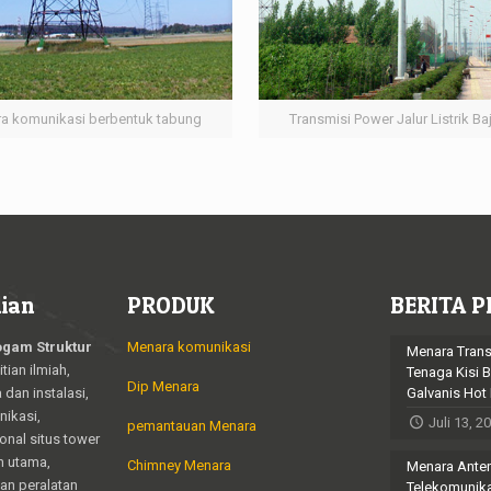
a komunikasi berbentuk tabung
Transmisi Power Jalur Listrik Ba
ian
PRODUK
BERITA P
ogam Struktur
Menara komunikasi
Menara Trans
tian ilmiah,
Tenaga Kisi B
Dip Menara
dan instalasi,
Galvanis Hot
nikasi,
Juli 13, 2
pemantauan Menara
onal situs tower
n utama,
Chimney Menara
Menara Ante
dan peralatan
Telekomunik