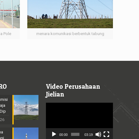
ja Pole
menara komunikasi berbentuk tabung
RO
Video Perusahaan
Jielian
misi
aja
Video
 Dip
Player
026
na
00:00
03:19
asi