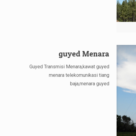
guyed Menara
Guyed Transmisi Menara,kawat guyed
menara telekomunikasi tiang
baja,menara guyed