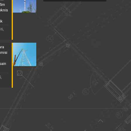
25m
eknis
ik
16,
ara
smisi
sain
,