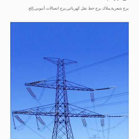
برج شعرية,ملاك برج خط نقل كهربائي,برج اتصالات أنبوبي,إلخ.