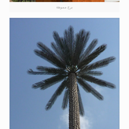
برج مموهة