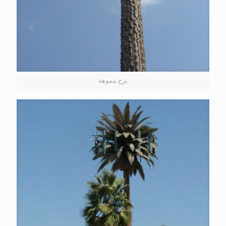
برج مموهة