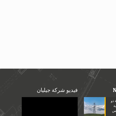
فيديو شركة جيليان
Video
 ذو
Player
ة
مس