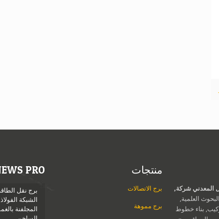
منتجات
NEWS PRO
Jieli الهيكل المعدني شركة,
برج الاتصالات
برج نقل الطاقة
بحوث العلمية,
الشبكة الفولاذي
برج مموهة
ركيب, بناء خطوط
المجلفنة بالغ
الساخن