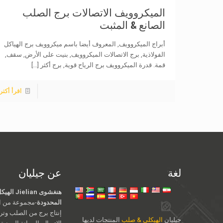
الميكروويف الاتصالات برج الصلب
الصانع & المثبت
أبراج الميكروويف, المعروف أيضا باسم ميكروويف برج الهياكل
الفولاذية, برج الاتصالات الميكروويف, بنيت على الأرض, سقف,
قمة. قدرة الميكروويف برج الرياح قوية, برج أكثر
[...]
اقرأ أكثر
لغة
عن جيليان
هنغشوى an
المحدودة
-مجموعة من ال
إنتاج برج من الصلب وت
جيليان
الهيكلي & صلب
المنتجات لديها