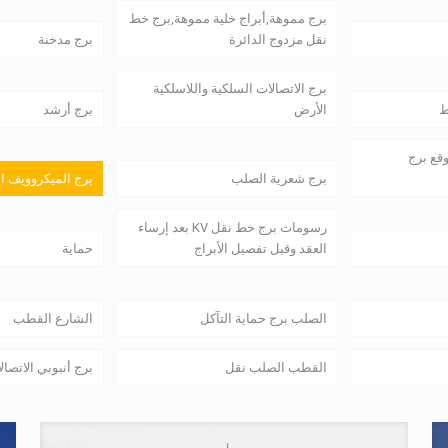
برج مموهة,أبراج خلية مموهة,برج خط
نقل مزدوج الدائرة
برج مدخنة
برج الاتصالات السلكية واللاسلكية
ط
الأرض
برج أرشد
وقع برج
برج شعرية الصلب
برج الميكروويف ا
رسومات برج خط نقل KV بعد إرساء
العقد وقبل تفصيل الأبراج
حماية
الصلب برج حماية التآكل
الشارع القطب
القطب الصلب نقل
برج أنبوبي الاتصال