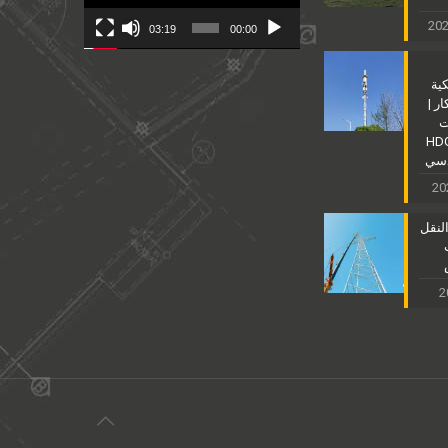
03:19
00:00
كية
ر |
ت
نية للصلب HDG
دسي
لنقل