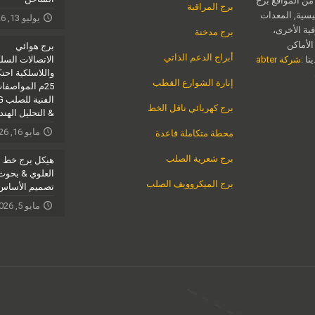
 من المواقع برج
برج المراقبة
يسية, المعدات
يوليو 13, 2026
فية الأخرى،
برج مدخنة
الأماكن
برج هوائي
أبراج الدعم الذاتي
ا :
شركة abter
الاتصالات السل
واللاسلكية احتكا
إنارة الشوارع القطب
25م المواصفا
الف
برج كهربائي ناقل الخط
& التحليل الهن
مايو 16, 2026
محطة متكاملة قاعدة
برج شعرية الصلب
هيكل برج خط ا
العلوي & بحوث
برج الميكروويف الصلب
تصميم الأساس
مايو 5, 2026