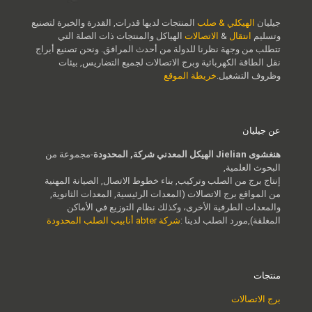
جيليان
الهيكلي & صلب
المنتجات لديها قدرات, القدرة والخبرة لتصنيع
وتسليم
انتقال
&
الاتصالات
الهياكل والمنتجات ذات الصلة التي
تتطلب من وجهة نظرنا للدولة من أحدث المرافق. ونحن تصنيع أبراج
نقل الطاقة الكهربائية وبرج الاتصالات لجميع التضاريس, بيئات
وظروف التشغيل.
خريطة الموقع
عن جيليان
هنغشوى Jielian الهيكل المعدني شركة, المحدودة
-مجموعة من
البحوث العلمية,
إنتاج برج من الصلب وتركيب, بناء خطوط الاتصال, الصيانة المهنية
من المواقع برج الاتصالات (المعدات الرئيسية, المعدات الثانوية,
والمعدات الطرفية الأخرى، وكذلك نظام التوزيع في الأماكن
المغلقة),مورد الصلب لدينا :
شركة abter أنابيب الصلب المحدودة
منتجات
برج الاتصالات