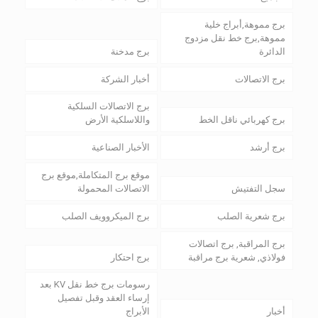
برج مموهة,أبراج خلية
مموهة,برج خط نقل مزدوج
الدائرة
برج مدخنة
برج الاتصالات
أخبار الشركة
برج الاتصالات السلكية
برج كهربائي ناقل الخط
واللاسلكية الأرض
برج أرشد
الأخبار الصناعية
موقع برج المتكاملة,موقع برج
سجل التفتيش
الاتصالات المحمولة
برج شعرية الصلب
برج الميكروويف الصلب
برج المراقبة, برج اتصالات
فولاذي, شعرية برج مراقبة
برج احتكار
رسومات برج خط نقل KV بعد
إرساء العقد وقبل تفصيل
أخبار
الأبراج