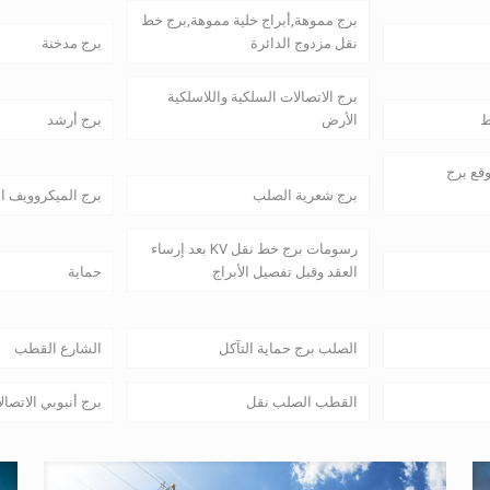
برج مموهة,أبراج خلية مموهة,برج خط
نقل مزدوج الدائرة
برج مدخنة
برج الاتصالات السلكية واللاسلكية
ط
الأرض
برج أرشد
وقع برج
برج شعرية الصلب
برج الميكروويف ا
رسومات برج خط نقل KV بعد إرساء
العقد وقبل تفصيل الأبراج
حماية
الصلب برج حماية التآكل
الشارع القطب
القطب الصلب نقل
برج أنبوبي الاتصال