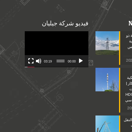
فيديو شركة جيليان
Video
 ذو
Player
ة
مس
03:19
00:00
كية
ر |
ت
نية للصلب HDG
دسي
لنقل