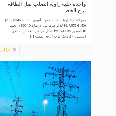
واحدة حلبة زاوية الصلب نقل الطاقة
برج الخط
نوع الصلب: زاوية الصلب أو مواد أنبوبي الصلب: Q235, Q345
(A36, A572 Gr.50) أو غيرها من الارتفاع: 10-100م الجهد:
10المظهر kV-1،000kV: شكل مجلفن بالغمس الساخن
(مستدير - كروي): الوجه / وجه المضلع
[...]
اقرأ أكثر