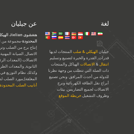
لغة
عن جيليان
هنغشوى an
المحدودة
-مجموعة من ال
إنتاج برج من الصلب وت
جيليان
الهيكلي & صلب
المنتجات لديها
الاتصال, الصيانة المهنية
قدرات, القدرة والخبرة لتصنيع وتسليم
الاتصالات (المعدات الرئ
انتقال
&
الاتصالات
الهياكل والمنتجات
الثانوية, والمعدات الطر
ذات الصلة التي تتطلب من وجهة نظرنا
وكذلك نظام التوزيع في 
للدولة من أحدث المرافق. ونحن تصنيع
المغلقة),مورد الصلب لدين
أبراج نقل الطاقة الكهربائية وبرج
أنابيب الصلب المحدودة
الاتصالات لجميع التضاريس, بيئات
وظروف التشغيل.
خريطة الموقع