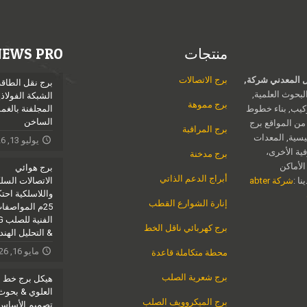
منتجات
NEWS PRO
Jieli الهيكل المعدني شركة,
برج الاتصالات
برج نقل الطاقة
بحوث العلمية,
الشبكة الفولاذي
برج مموهة
ركيب, بناء خطوط
المجلفنة بالغ
الساخن
 من المواقع برج
برج المراقبة
يسية, المعدات
يوليو 13, 2026
فية الأخرى،
برج مدخنة
الأماكن
برج هوائي
أبراج الدعم الذاتي
ا :
شركة abter
الاتصالات السل
واللاسلكية احتكا
إنارة الشوارع القطب
25م المواصفا
الف
برج كهربائي ناقل الخط
& التحليل الهن
مايو 16, 2026
محطة متكاملة قاعدة
برج شعرية الصلب
هيكل برج خط ا
العلوي & بحوث
برج الميكروويف الصلب
تصميم الأساس