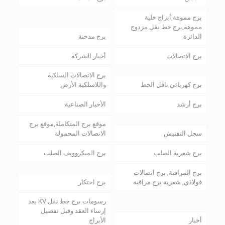
برج مموهة,أبراج خلية
مموهة,برج خط نقل مزدوج
الدائرة
برج مدخنة
برج الاتصالات
أخبار الشركة
برج الاتصالات السلكية
برج كهربائي ناقل الخط
واللاسلكية الأرض
برج أرشد
الأخبار الصناعية
موقع برج المتكاملة,موقع برج
سجل التفتيش
الاتصالات المحمولة
برج شعرية الصلب
برج الميكروويف الصلب
برج المراقبة, برج اتصالات
فولاذي, شعرية برج مراقبة
برج احتكار
رسومات برج خط نقل KV بعد
إرساء العقد وقبل تفصيل
أخبار
الأبراج