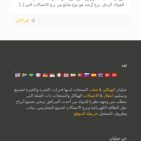
الفولاذ الرجل. برج أرشد هو نوع شائع من برج الاتصالات التي
[...]
اقرأ أكثر
لغة
جيليان
الهيكلي & صلب
المنتجات لديها قدرات, القدرة والخبرة لتصنيع
وتسليم
انتقال
&
الاتصالات
الهياكل والمنتجات ذات الصلة التي
تتطلب من وجهة نظرنا للدولة من أحدث المرافق. ونحن تصنيع أبراج
نقل الطاقة الكهربائية وبرج الاتصالات لجميع التضاريس, بيئات
وظروف التشغيل.
خريطة الموقع
عن جيليان