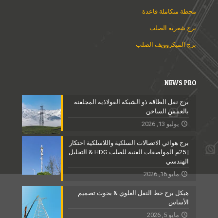
محطة متكاملة قاعدة
برج شعرية الصلب
برج الميكروويف الصلب
NEWS PRO
برج نقل الطاقة ذو الشبكة الفولاذية المجلفنة
بالغمس الساخن
يوليو 13, 2026
برج هوائي الاتصالات السلكية واللاسلكية احتكار
| 25م المواصفات الفنية للصلب HDG & التحليل
الهندسي
مايو 16, 2026
هيكل برج خط النقل العلوي & بحوث تصميم
الأساس
مايو 5, 2026