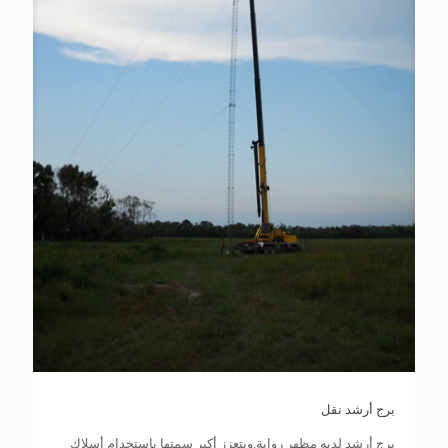
برج أرشد نقل
برج أرشد لديه مظهر رواية,ويتعزز أكبر سمتها باستخدام أسلاك