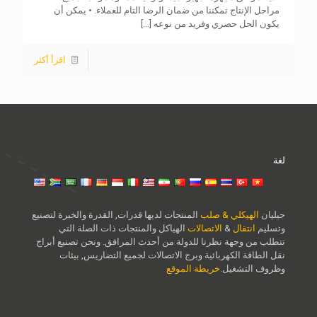
مراحل الإنتاج تمكننا من ضمان الرضا التام للعملاء. • يمكن أن
يكون الحل حصري وفريد ​​من نوعه
[...]
اقرأ أكثر
لغة
جيليان
الهيكلي & صلب
المنتجات لديها قدرات, القدرة والخبرة لتصنيع
وتسليم
انتقال
&
الاتصالات
الهياكل والمنتجات ذات الصلة التي
تتطلب من وجهة نظرنا للدولة من أحدث المرافق. ونحن تصنيع أبراج
نقل الطاقة الكهربائية وبرج الاتصالات لجميع التضاريس, بيئات
وظروف التشغيل.
خريطة الموقع