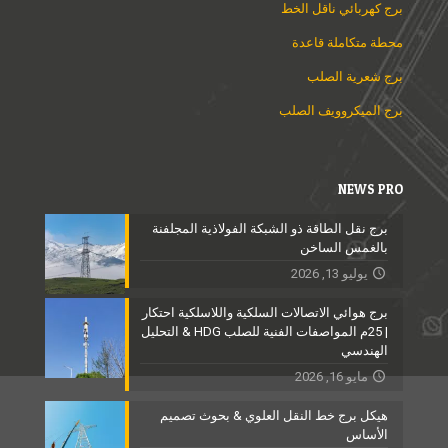
برج كهربائي ناقل الخط
محطة متكاملة قاعدة
برج شعرية الصلب
برج الميكروويف الصلب
NEWS PRO
برج نقل الطاقة ذو الشبكة الفولاذية المجلفنة
بالغمس الساخن
يوليو 13, 2026
برج هوائي الاتصالات السلكية واللاسلكية احتكار
| 25م المواصفات الفنية للصلب HDG & التحليل
الهندسي
مايو 16, 2026
هيكل برج خط النقل العلوي & بحوث تصميم
الأساس