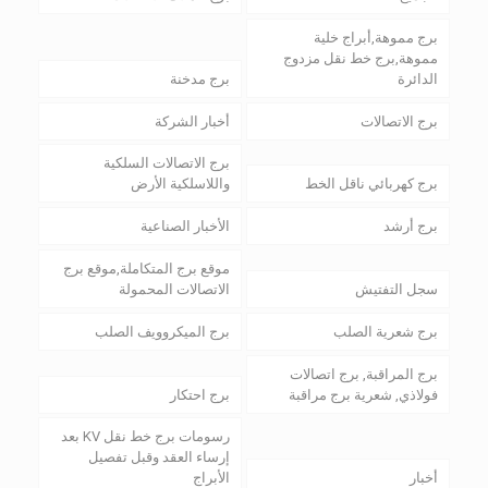
برج مموهة,أبراج خلية
مموهة,برج خط نقل مزدوج
الدائرة
برج مدخنة
برج الاتصالات
أخبار الشركة
برج الاتصالات السلكية
برج كهربائي ناقل الخط
واللاسلكية الأرض
برج أرشد
الأخبار الصناعية
موقع برج المتكاملة,موقع برج
سجل التفتيش
الاتصالات المحمولة
برج شعرية الصلب
برج الميكروويف الصلب
برج المراقبة, برج اتصالات
فولاذي, شعرية برج مراقبة
برج احتكار
رسومات برج خط نقل KV بعد
إرساء العقد وقبل تفصيل
أخبار
الأبراج