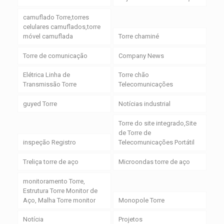
camuflado Torre,torres
celulares camuflados,torre
móvel camuflada
Torre chaminé
Torre de comunicação
Company News
Elétrica Linha de
Torre chão
Transmissão Torre
Telecomunicações
guyed Torre
Notícias industrial
Torre do site integrado,Site
de Torre de
inspeção Registro
Telecomunicações Portátil
Treliça torre de aço
Microondas torre de aço
monitoramento Torre,
Estrutura Torre Monitor de
Aço, Malha Torre monitor
Monopole Torre
Notícia
Projetos