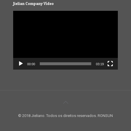
Jielian Company Vídeo
Video
Player
00:00
03:19
© 2018 Jieliano. Todos os direitos reservados. RONSUN