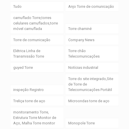
Tudo
Anjo Torre de comunicação
camuflado Torre,torres
celulares camuflados,torre
móvel camuflada
Torre chaminé
Torre de comunicação
Company News
Elétrica Linha de
Torre chão
Transmissão Torre
Telecomunicações
guyed Torre
Notícias industrial
Torre do site integrado,Site
de Torre de
inspeção Registro
Telecomunicações Portátil
Treliça torre de aço
Microondas torre de aço
monitoramento Torre,
Estrutura Torre Monitor de
Aço, Malha Torre monitor
Monopole Torre