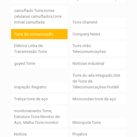
camuflado Torre,torres
celulares camuflados,torre
móvel camuflada
Torre chaminé
Torre de comunicação
Company News
Elétrica Linha de
Torre chão
Transmissão Torre
Telecomunicações
guyed Torre
Notícias industrial
Torre do site integrado,Site
de Torre de
inspeção Registro
Telecomunicações Portátil
Treliça torre de aço
Microondas torre de aço
monitoramento Torre,
Estrutura Torre Monitor de
Aço, Malha Torre monitor
Monopole Torre
Notícia
Projetos