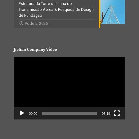
Estrutura da Torre da Linha de
Transmissão Aérea & Pesquisa de Design
de Fundação
Pode 5, 2026
Jielian Company Vídeo
Video
Player
00:00
03:19