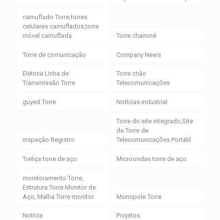
camuflado Torre,torres
celulares camuflados,torre
móvel camuflada
Torre chaminé
Torre de comunicação
Company News
Elétrica Linha de
Torre chão
Transmissão Torre
Telecomunicações
guyed Torre
Notícias industrial
Torre do site integrado,Site
de Torre de
inspeção Registro
Telecomunicações Portátil
Treliça torre de aço
Microondas torre de aço
monitoramento Torre,
Estrutura Torre Monitor de
Aço, Malha Torre monitor
Monopole Torre
Notícia
Projetos