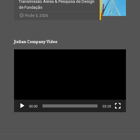
Transmissão Aérea & Pesquisa de Design
de Fundação
Pode 5, 2026
Jielian Company Vídeo
Video
Player
00:00
03:19