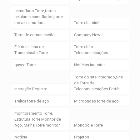
camuflado Torre,torres
celulares camuflados,torre
móvel camuflada
Torre chaminé
Torre de comunicação
Company News
Elétrica Linha de
Torre chão
Transmissão Torre
Telecomunicações
guyed Torre
Notícias industrial
Torre do site integrado,Site
de Torre de
inspeção Registro
Telecomunicações Portátil
Treliça torre de aço
Microondas torre de aço
monitoramento Torre,
Estrutura Torre Monitor de
Aço, Malha Torre monitor
Monopole Torre
Notícia
Projetos