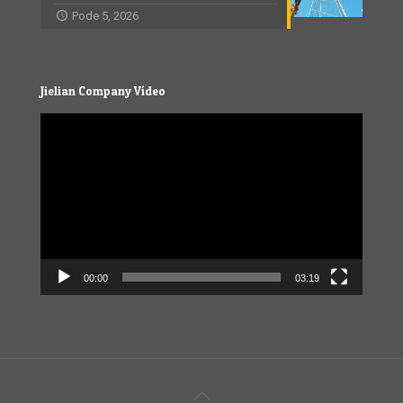
Pode 5, 2026
Jielian Company Vídeo
Video
Player
00:00
03:19