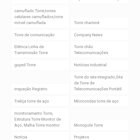
camuflado Torre,torres
celulares camuflados,torre
móvel camuflada
Torre chaminé
Torre de comunicação
Company News
Elétrica Linha de
Torre chão
Transmissão Torre
Telecomunicações
guyed Torre
Notícias industrial
Torre do site integrado,Site
de Torre de
inspeção Registro
Telecomunicações Portátil
Treliça torre de aço
Microondas torre de aço
monitoramento Torre,
Estrutura Torre Monitor de
Aço, Malha Torre monitor
Monopole Torre
Notícia
Projetos