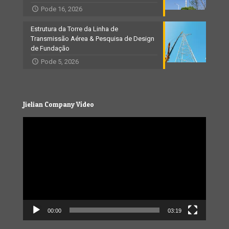
Pode 16, 2026
Estrutura da Torre da Linha de
Transmissão Aérea & Pesquisa de Design
de Fundação
Pode 5, 2026
Jielian Company Vídeo
Video
Player
00:00
03:19