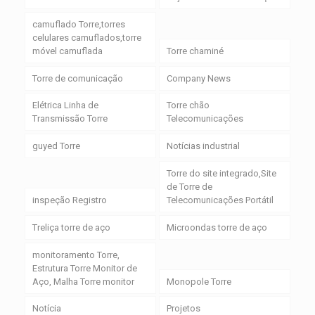
camuflado Torre,torres
celulares camuflados,torre
móvel camuflada
Torre chaminé
Torre de comunicação
Company News
Elétrica Linha de
Torre chão
Transmissão Torre
Telecomunicações
guyed Torre
Notícias industrial
Torre do site integrado,Site
de Torre de
inspeção Registro
Telecomunicações Portátil
Treliça torre de aço
Microondas torre de aço
monitoramento Torre,
Estrutura Torre Monitor de
Aço, Malha Torre monitor
Monopole Torre
Notícia
Projetos