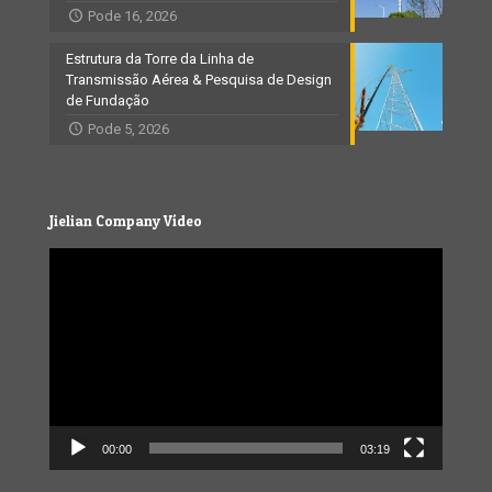
Pode 16, 2026
Estrutura da Torre da Linha de
Transmissão Aérea & Pesquisa de Design
de Fundação
Pode 5, 2026
Jielian Company Vídeo
Video
Player
00:00
03:19