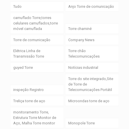
Tudo
Anjo Torre de comunicação
camuflado Torre,torres
celulares camuflados,torre
móvel camuflada
Torre chaminé
Torre de comunicação
Company News
Elétrica Linha de
Torre chão
Transmissão Torre
Telecomunicações
guyed Torre
Notícias industrial
Torre do site integrado,Site
de Torre de
inspeção Registro
Telecomunicações Portátil
Treliça torre de aço
Microondas torre de aço
monitoramento Torre,
Estrutura Torre Monitor de
Aço, Malha Torre monitor
Monopole Torre