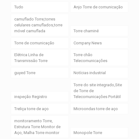
Tudo
Anjo Torre de comunicação
camuflado Torre,torres
celulares camuflados,torre
móvel camuflada
Torre chaminé
Torre de comunicação
Company News
Elétrica Linha de
Torre chão
Transmissão Torre
Telecomunicações
guyed Torre
Notícias industrial
Torre do site integrado,Site
de Torre de
inspeção Registro
Telecomunicações Portátil
Treliça torre de aço
Microondas torre de aço
monitoramento Torre,
Estrutura Torre Monitor de
Aço, Malha Torre monitor
Monopole Torre