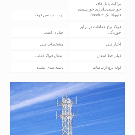
براکت پانل های
خورشیدی,انرژی خورشیدی
فتوولتائیک Breaket
درجه و جنس فولاد
فولاد برج حفاظت در برابر
خوردگی
خیابان قطب
اخبار فنی
مشخصات فنی
فیلم خط انتقال
انتقال فولاد قطب
لوله برج ارتباطات
دسته بندی نشده