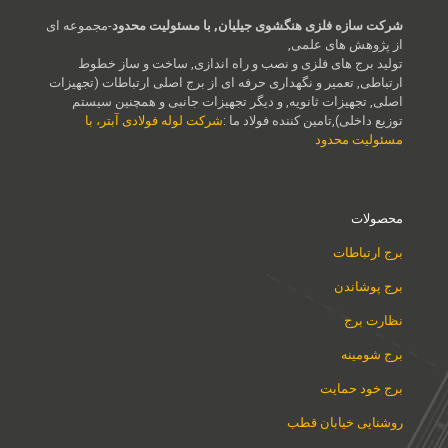
شرکت سازه فلزی هنگشوی جیلیان, با مسئولیت محدود
-مجموعه ای
از پژوهش های علمی,
تولید برج های فلزی و نصب و راه اندازی, ساخت و ساز خطوط
ارتباطی, تعمیر و نگهداری حرفه ای از برج اصلی ارتباطات (تجهیزات
اصلی, تجهیزات ثانویه, و دیگر تجهیزات جانبی و همچنین سیستم
توزیع داخلی),تامین کننده فولاد ما :
شرکت لوله فولادی آبتر، با
مسئولیت محدود
محصولات
برج ارتباطات
برج پوشاندن
نظارت برج
برج شومینه
برج خود حمایت
روشنایی خیابان قطب