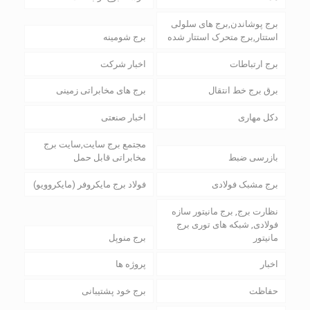
برج پوشاندن,برج های سلولی
استتار,برج متحرک استتار شده
برج شومینه
برج ارتباطات
اخبار شرکت
برق برج خط انتقال
برج های مخابراتی زمینی
دکل مهاری
اخبار صنعتی
مجتمع برج سایت,سایت برج
بازرسی ضبط
مخابراتی قابل حمل
برج مشبک فولادی
فولاد برج مایکروفر (مایکروویو)
نظارت برج, برج مانیتور سازه
فولادی, شبکه های توری برج
مانیتور
برج منوپل
اخبار
پروژه ها
حفاظت
برج خود پشتیبانی