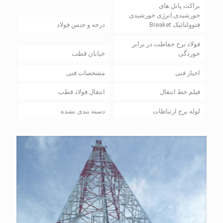
براکت پانل های
خورشیدی,انرژی خورشیدی
فتوولتائیک Breaket
درجه و جنس فولاد
فولاد برج حفاظت در برابر
خوردگی
خیابان قطب
اخبار فنی
مشخصات فنی
فیلم خط انتقال
انتقال فولاد قطب
لوله برج ارتباطات
دسته بندی نشده