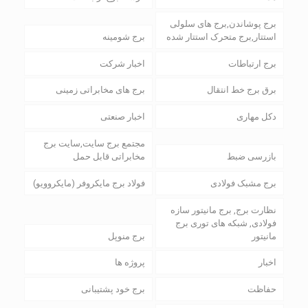
برج پوشاندن,برج های سلولی
استتار,برج متحرک استتار شده
برج شومینه
برج ارتباطات
اخبار شرکت
برق برج خط انتقال
برج های مخابراتی زمینی
دکل مهاری
اخبار صنعتی
مجتمع برج سایت,سایت برج
بازرسی ضبط
مخابراتی قابل حمل
برج مشبک فولادی
فولاد برج مایکروفر (مایکروویو)
نظارت برج, برج مانیتور سازه
فولادی, شبکه های توری برج
مانیتور
برج منوپل
اخبار
پروژه ها
حفاظت
برج خود پشتیبانی