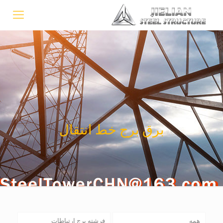
برق برج خط انتقال
همه
فرشته برج ارتباطات