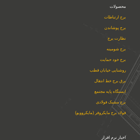
محصولات
برج ارتباطات
برج پوشاندن
نظارت برج
برج شومینه
برج خود حمایت
روشنایی خیابان قطب
برق برج خط انتقال
ایستگاه پایه مجتمع
برج مشبک فولادی
فولاد برج مایکروفر (مایکروویو)
اخبار نرم افزار