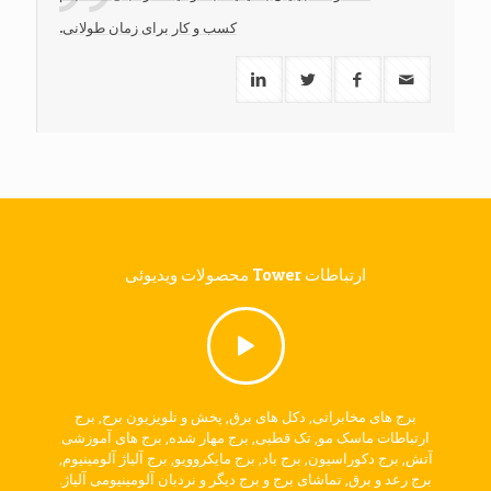
کسب و کار برای زمان طولانی.
ارتباطات Tower محصولات ویدیوئی
برج های مخابراتی, دکل های برق, پخش و تلویزیون برج, برج
ارتباطات ماسک مو, تک قطبی, برج مهار شده, برج های آموزشی
آتش, برج دکوراسیون, برج باد, برج مایکروویو, برج آلیاژ آلومینیوم,
برج رعد و برق, تماشای برج و برج دیگر و نردبان آلومینیومی آلیاژ.