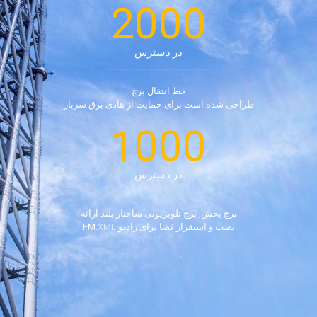
2000
در دسترس
خط انتقال برج
طراحی شده است برای حمایت از هادی برق سربار
1000
در دسترس
برج پخش, برج تلویزیونی ساختار بلند ارائه
نصب و استقرار فضا برای رادیو FM.
XML