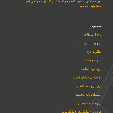
توزیع داخلی),تامین کننده فولاد ما :
شرکت لوله فولادی آبتر، با
مسئولیت محدود
محصولات
برج ارتباطات
برج پوشاندن
نظارت برج
برج شومینه
برج خود حمایت
روشنایی خیابان قطب
برق برج خط انتقال
ایستگاه پایه مجتمع
برج مشبک فولادی
فولاد برج مایکروفر (مایکروویو)