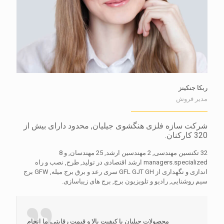
ربکا جنکینز
مدیر فروش
شرکت سازه فلزی هنگشوی جیلیان, محدود دارای بیش از
320 کارکنان.
32 تکنسین مهندسی, 2 مهندسین ارشد, 25 مهندسان, و 8
managers.specialized ارشد اقتصادی در تولید, طرح, نصب و راه
اندازی و نگهداری از GFL GJT GH سری رعد و برق برج میله, GFW برج
سیم روشنایی, رادیو و تلویزیون برج, برج های زیباسازی.
محصولات جیلیان با کیفیت بالا و قیمت رقابتی. ما انجام