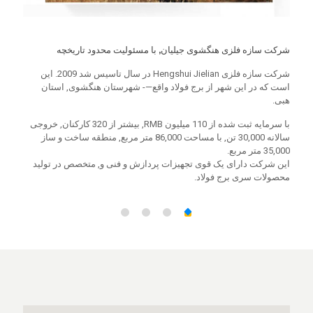
شرکت سازه فلزی هنگشوی جیلیان, با مسئولیت محدود تاریخچه
تجارت 
 و
شرکت سازه فلزی Hengshui Jielian در سال تاسیس شد 2009. این
مجموعه
 شدن
است که در این شهر از برج فولاد واقع—- شهرستان هنگشوی, استان
اندازی
هبی.
اصلی ا
همچنین
با سرمایه ثبت شده از 110 میلیون RMB, بیشتر از 320 کارکنان, خروجی
ج
سالانه 30,000 تن, با مساحت 86,000 متر مربع, منطقه ساخت و ساز
محصولا
ژ
35,000 متر مربع.
تجهیزا
ومی
این شرکت دارای یک قوی تجهیزات پردازش و فنی و, متخصص در تولید
پیشرفت
محصولات سری برج فولاد.
در بازا