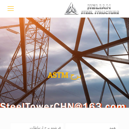
برج ASTM
همه
فرشته برج ارتباطات