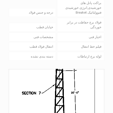
براکت پانل های
خورشیدی,انرژی خورشیدی
فتوولتائیک Breaket
درجه و جنس فولاد
فولاد برج حفاظت در برابر
خوردگی
خیابان قطب
اخبار فنی
مشخصات فنی
فیلم خط انتقال
انتقال فولاد قطب
لوله برج ارتباطات
دسته بندی نشده