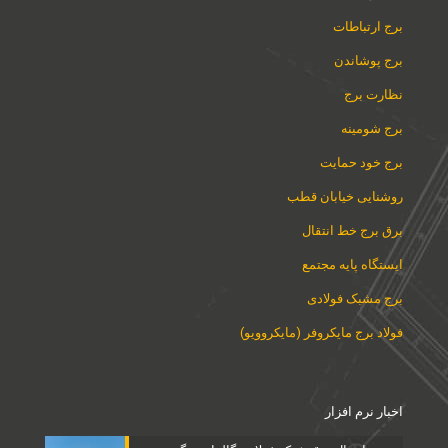
برج ارتباطات
برج پوشاندن
نظارت برج
برج شومینه
برج خود حمایت
روشنایی خیابان قطب
برق برج خط انتقال
ایستگاه پایه مجتمع
برج مشبک فولادی
فولاد برج مایکروفر (مایکروویو)
اخبار نرم افزار