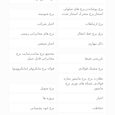
برج پوشاندن,برج های سلولی
استتار,برج متحرک استتار شده
برج شومینه
برج ارتباطات
اخبار شرکت
برق برج خط انتقال
برج های مخابراتی زمینی
دکل مهاری
اخبار صنعتی
مجتمع برج سایت,سایت برج
بازرسی ضبط
مخابراتی قابل حمل
برج مشبک فولادی
فولاد برج مایکروفر (مایکروویو)
نظارت برج, برج مانیتور سازه
فولادی, شبکه های توری برج
مانیتور
برج منوپل
اخبار
پروژه ها
حفاظت
برج خود پشتیبانی