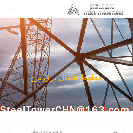
خطوط انتقال برق برج
همه
فرشته برج ارتباطات