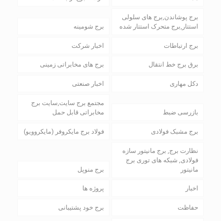
برج پوشاندن,برج های سلولی
استتار,برج متحرک استتار شده
برج شومینه
برج ارتباطات
اخبار شرکت
برق برج خط انتقال
برج های مخابراتی زمینی
دکل مهاری
اخبار صنعتی
مجتمع برج سایت,سایت برج
بازرسی ضبط
مخابراتی قابل حمل
برج مشبک فولادی
فولاد برج مایکروفر (مایکروویو)
نظارت برج, برج مانیتور سازه
فولادی, شبکه های توری برج
مانیتور
برج منوپل
اخبار
پروژه ها
حفاظت
برج خود پشتیبانی