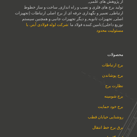
از پژوهش های علمی,
تولید برج های فلزی و نصب و راه اندازی, ساخت و ساز خطوط
ارتباطی, تعمیر و نگهداری حرفه ای از برج اصلی ارتباطات (تجهیزات
اصلی, تجهیزات ثانویه, و دیگر تجهیزات جانبی و همچنین سیستم
توزیع داخلی),تامین کننده فولاد ما :
شرکت لوله فولادی آبتر، با
مسئولیت محدود
محصولات
برج ارتباطات
برج پوشاندن
نظارت برج
برج شومینه
برج خود حمایت
روشنایی خیابان قطب
برق برج خط انتقال