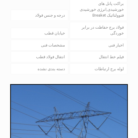
براکت پانل های
خورشیدی,انرژی خورشیدی
فتوولتائیک Breaket
درجه و جنس فولاد
فولاد برج حفاظت در برابر
خوردگی
خیابان قطب
اخبار فنی
مشخصات فنی
فیلم خط انتقال
انتقال فولاد قطب
لوله برج ارتباطات
دسته بندی نشده