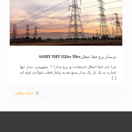
دو مدار برج خط انتقال,400KV 35KV 132kv 33kv
چرا باید خط انتقال استفاده دو برج مدار? 1. مفهومی: مدار تنها
اشاره به یک بار یک مدار منبع تغذیه; ولتاژ قطب فولادی لوله ای
[...]
ادامه مطلب