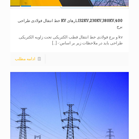
132KV,230KV,380KV,400بارهای KV خط انتقال فولادی طراحی
برج
kv و برج فولادی خط انتقال قطب الکتریکی تحت زاویه الکتریکی.
طراحی باید در ملاحظات زیر بر اساس:-
[...]
ادامه مطلب