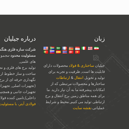
زبان
درباره جیلیان
شرکت سازه فلزی هنگشو
مسئولیت محدود
-مجموع
های علمی,
جیلیان
ساختاری & فولاد
محصولات دارای
تولید برج های فلزی و نص
قابلیت ها است, ظرفیت و تجربه برای
ساخت و ساز خطوط ارتب
تولید و تحویل
انتقال
&
ارتباطات
نگهداری حرفه ای از برج
ساختارها و محصولات مرتبطی که از
(تجهیزات اصلی, تجهیزات 
امکانات پیشرفته ما به آن نیاز دارید. ما
تجهیزات جانبی و همچنی
برای همه مناطق زمین برج انتقال و برج
داخلی),تامین کننده فولاد 
ارتباطی تولید می کنیم, محیط و شرایط
فولادی آبتر، با مسئولی
عملیاتی.
نقشه سایت