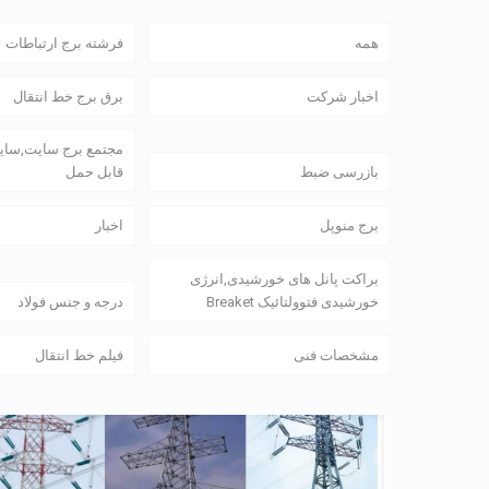
همه
فرشته برج ارتباطات
اخبار شرکت
برق برج خط انتقال
مجتمع برج سایت,سایت
بازرسی ضبط
قابل حمل
برج منوپل
اخبار
براکت پانل های خورشیدی,انرژی
خورشیدی فتوولتائیک Breaket
درجه و جنس فولاد
مشخصات فنی
فیلم خط انتقال