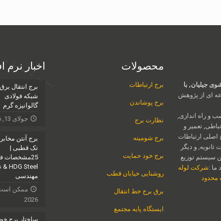
محصولات
اخبار نرم ا
ی جیلیان, با
برج ارتباطات
برج انتقال برق
ه ای از پژوهش
شبکه فولادی
برج پوشاندن
گالوانیزه گرم
ب و راه اندازی,
جولای 13, 2026
نظارت برج
اطی, تعمیر و
 اصلی ارتباطات
برج شومینه
برج آنتن مخابر
ثانویه, و دیگر
تک قطبی |
برج خود حمایت
ن سیستم توزیع
G Steel
ما :
شرکت لوله
روشنایی خیابان قطب
مهندسی
ت محدود
برق برج خط انتقال
2026
ایستگاه پایه مجتمع
ساختار برج خ