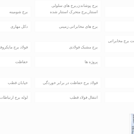
برج پوشاندن,برج های سلولی
استتار,برج متحرک استتار شده
برج شومینه
برج های مخابراتی زمینی
دکل مهاری
 برج مخابراتی
برج مشبک فولادی
فولاد برج مایکروفر
پروژه ها
حفاظت
فولاد برج حفاظت در برابر خوردگی
خیابان قطب
انتقال فولاد قطب
لوله برج ارتباطات