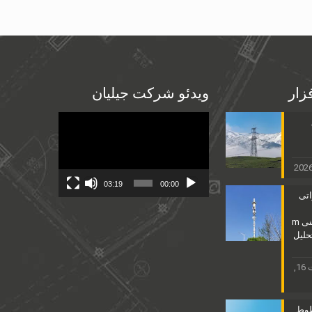
فزار
ویدئو شرکت جیلیان
Video
Player
03:19
00:00
اتی
25مشخصات فنی m
HD & تحلیل
ممکن است 16,
طوط