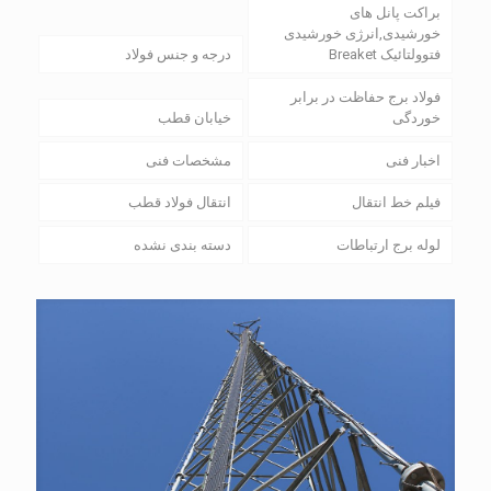
براکت پانل های
خورشیدی,انرژی خورشیدی
فتوولتائیک Breaket
درجه و جنس فولاد
فولاد برج حفاظت در برابر
خوردگی
خیابان قطب
اخبار فنی
مشخصات فنی
فیلم خط انتقال
انتقال فولاد قطب
لوله برج ارتباطات
دسته بندی نشده