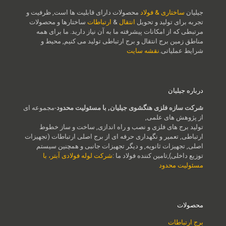
جیلیان
ساختاری & فولاد
محصولات دارای قابلیت ها است, ظرفیت و
تجربه برای تولید و تحویل
انتقال
&
ارتباطات
ساختارها و محصولات
مرتبطی که از امکانات پیشرفته ما به آن نیاز دارید. ما برای همه
مناطق زمین برج انتقال و برج ارتباطی تولید می کنیم, محیط و
شرایط عملیاتی.
نقشه سایت
درباره جیلیان
شرکت سازه فلزی هنگشوی جیلیان, با مسئولیت محدود
-مجموعه ای
از پژوهش های علمی,
تولید برج های فلزی و نصب و راه اندازی, ساخت و ساز خطوط
ارتباطی, تعمیر و نگهداری حرفه ای از برج اصلی ارتباطات (تجهیزات
اصلی, تجهیزات ثانویه, و دیگر تجهیزات جانبی و همچنین سیستم
توزیع داخلی),تامین کننده فولاد ما :
شرکت لوله فولادی آبتر، با
مسئولیت محدود
محصولات
برج ارتباطات