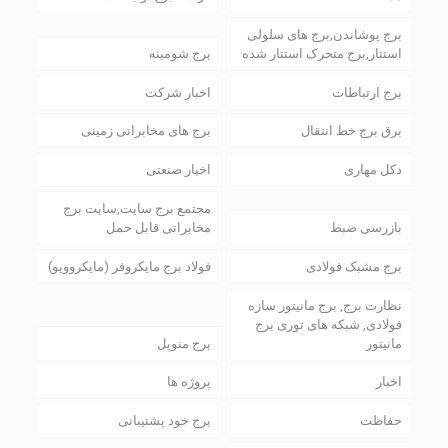
برج پوشاندن,برج های سلولی
استتار,برج متحرک استتار شده
برج شومینه
برج ارتباطات
اخبار شرکت
برق برج خط انتقال
برج های مخابراتی زمینی
دکل مهاری
اخبار صنعتی
مجتمع برج سایت,سایت برج
بازرسی ضبط
مخابراتی قابل حمل
برج مشبک فولادی
فولاد برج مایکروفر (مایکروویو)
نظارت برج, برج مانیتور سازه
فولادی, شبکه های توری برج
مانیتور
برج منوپل
اخبار
پروژه ها
حفاظت
برج خود پشتیبانی