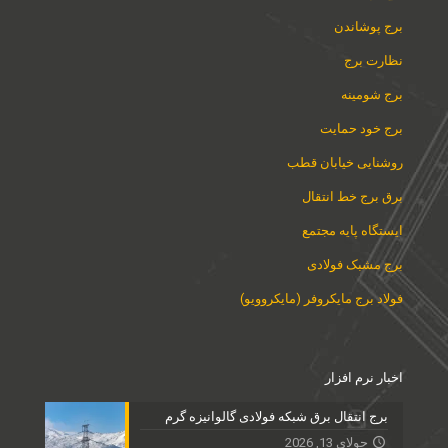
برج پوشاندن
نظارت برج
برج شومینه
برج خود حمایت
روشنایی خیابان قطب
برق برج خط انتقال
ایستگاه پایه مجتمع
برج مشبک فولادی
فولاد برج مایکروفر (مایکروویو)
اخبار نرم افزار
برج انتقال برق شبکه فولادی گالوانیزه گرم
جولای 13, 2026