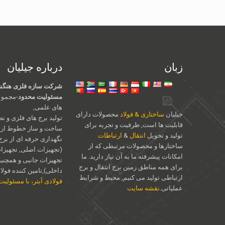
زبان
درباره جیلیان
شرکت سازه فلزی هنگشو
مسئولیت محدود
-مجموع
های علمی,
جیلیان
ساختاری & فولاد
محصولات دارای
تولید برج های فلزی و نص
قابلیت ها است, ظرفیت و تجربه برای
ساخت و ساز خطوط ارتب
تولید و تحویل
انتقال
&
ارتباطات
نگهداری حرفه ای از برج
ساختارها و محصولات مرتبطی که از
(تجهیزات اصلی, تجهیزات 
امکانات پیشرفته ما به آن نیاز دارید. ما
تجهیزات جانبی و همچنی
برای همه مناطق زمین برج انتقال و برج
داخلی),تامین کننده فولاد 
ارتباطی تولید می کنیم, محیط و شرایط
فولادی آبتر، با مسئولی
عملیاتی.
نقشه سایت