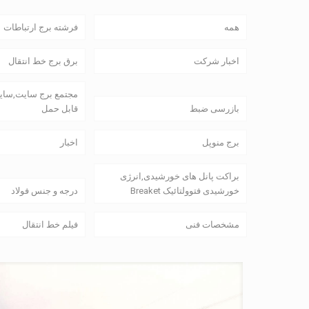
همه
فرشته برج ارتباطات
اخبار شرکت
برق برج خط انتقال
مجتمع برج سایت,سایت
بازرسی ضبط
قابل حمل
برج منوپل
اخبار
براکت پانل های خورشیدی,انرژی
خورشیدی فتوولتائیک Breaket
درجه و جنس فولاد
مشخصات فنی
فیلم خط انتقال