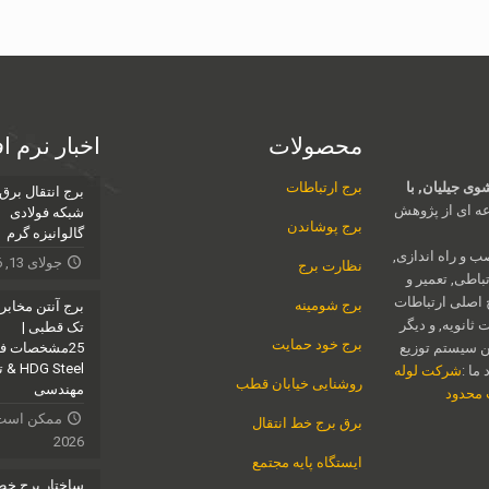
محصولات
اخبار نرم ا
ی جیلیان, با
برج ارتباطات
برج انتقال برق
ه ای از پژوهش
شبکه فولادی
برج پوشاندن
گالوانیزه گرم
ب و راه اندازی,
جولای 13, 2026
نظارت برج
اطی, تعمیر و
 اصلی ارتباطات
برج شومینه
برج آنتن مخابر
ثانویه, و دیگر
تک قطبی |
برج خود حمایت
ن سیستم توزیع
G Steel
ما :
شرکت لوله
روشنایی خیابان قطب
مهندسی
ت محدود
برق برج خط انتقال
2026
ایستگاه پایه مجتمع
ساختار برج خ