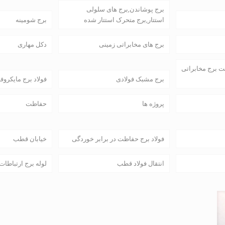
برج پوشاندن,برج های سلولی
استتار,برج متحرک استتار شده
برج شومینه
برج های مخابراتی زمینی
دکل مهاری
 برج مخابراتی
برج مشبک فولادی
فولاد برج مایکروفر
پروژه ها
حفاظت
فولاد برج حفاظت در برابر خوردگی
خیابان قطب
انتقال فولاد قطب
لوله برج ارتباطات