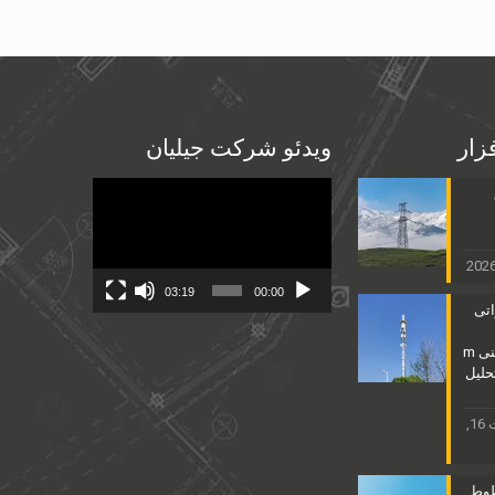
فزار
ویدئو شرکت جیلیان
Video
Player
03:19
00:00
اتی
25مشخصات فنی m
HD & تحلیل
ممکن است 16,
طوط