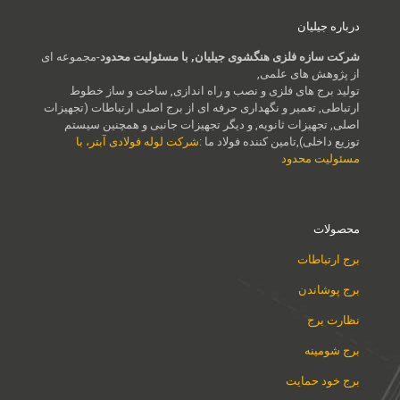
درباره جیلیان
شرکت سازه فلزی هنگشوی جیلیان, با مسئولیت محدود
-مجموعه ای
از پژوهش های علمی,
تولید برج های فلزی و نصب و راه اندازی, ساخت و ساز خطوط
ارتباطی, تعمیر و نگهداری حرفه ای از برج اصلی ارتباطات (تجهیزات
اصلی, تجهیزات ثانویه, و دیگر تجهیزات جانبی و همچنین سیستم
توزیع داخلی),تامین کننده فولاد ما :
شرکت لوله فولادی آبتر، با
مسئولیت محدود
محصولات
برج ارتباطات
برج پوشاندن
نظارت برج
برج شومینه
برج خود حمایت