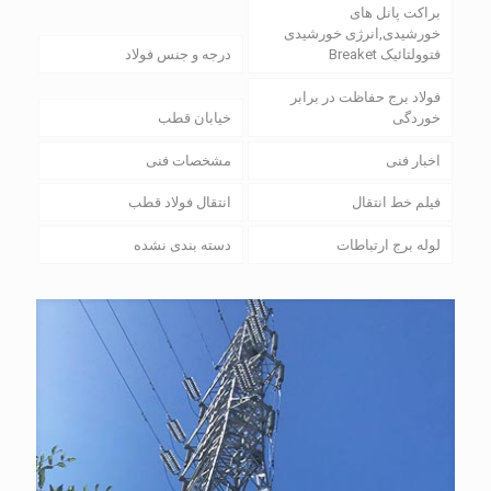
براکت پانل های
خورشیدی,انرژی خورشیدی
فتوولتائیک Breaket
درجه و جنس فولاد
فولاد برج حفاظت در برابر
خوردگی
خیابان قطب
اخبار فنی
مشخصات فنی
فیلم خط انتقال
انتقال فولاد قطب
لوله برج ارتباطات
دسته بندی نشده