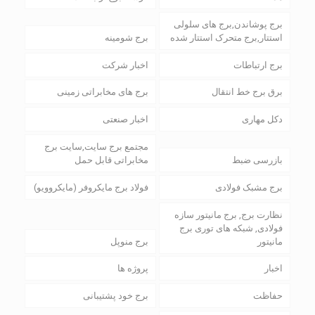
برج پوشاندن,برج های سلولی
استتار,برج متحرک استتار شده
برج شومینه
برج ارتباطات
اخبار شرکت
برق برج خط انتقال
برج های مخابراتی زمینی
دکل مهاری
اخبار صنعتی
مجتمع برج سایت,سایت برج
بازرسی ضبط
مخابراتی قابل حمل
برج مشبک فولادی
فولاد برج مایکروفر (مایکروویو)
نظارت برج, برج مانیتور سازه
فولادی, شبکه های توری برج
مانیتور
برج منوپل
اخبار
پروژه ها
حفاظت
برج خود پشتیبانی