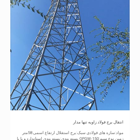
انتقال برج فولاد زاویه تنها مدار
مواد:سازه های فولادی سبک:برج استقلال ارتفاع اسمی:58متر
زمین نوع سیم:OPGW-150 بسته بندی:بسته بندی استاندارد و یا با