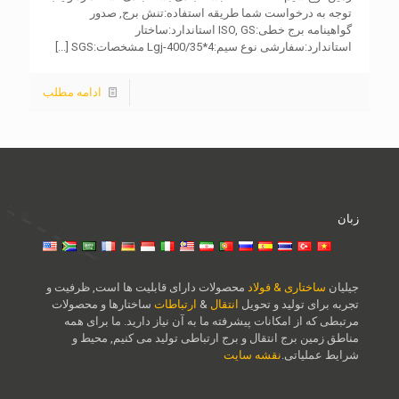
توجه به درخواست شما طریقه استفاده:تنش برج, صدور
گواهینامه برج خطی:ISO, GS استاندارد:ساختار
استاندارد:سفارشی نوع سیم:4*Lgj-400/35 مشخصات:SGS
[...]
ادامه مطلب
زبان
جیلیان
ساختاری & فولاد
محصولات دارای قابلیت ها است, ظرفیت و
تجربه برای تولید و تحویل
انتقال
&
ارتباطات
ساختارها و محصولات
مرتبطی که از امکانات پیشرفته ما به آن نیاز دارید. ما برای همه
مناطق زمین برج انتقال و برج ارتباطی تولید می کنیم, محیط و
شرایط عملیاتی.
نقشه سایت