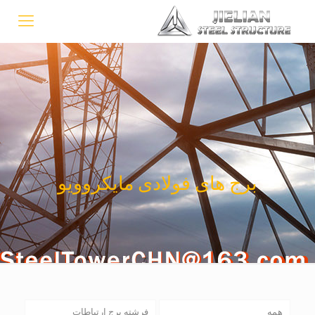
برج های فولادی مایکروویو
همه
فرشته برج ارتباطات