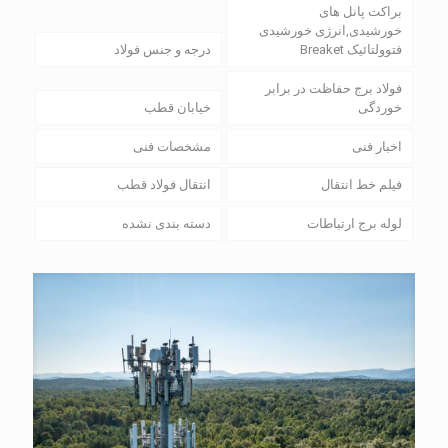
براکت پانل های
خورشیدی,انرژی خورشیدی
فتوولتائیک Breaket
درجه و جنس فولاد
فولاد برج حفاظت در برابر
خوردگی
خیابان قطب
اخبار فنی
مشخصات فنی
فیلم خط انتقال
انتقال فولاد قطب
لوله برج ارتباطات
دسته بندی نشده