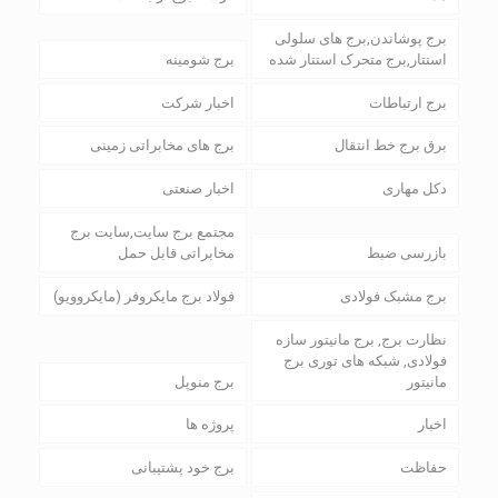
برج پوشاندن,برج های سلولی
استتار,برج متحرک استتار شده
برج شومینه
برج ارتباطات
اخبار شرکت
برق برج خط انتقال
برج های مخابراتی زمینی
دکل مهاری
اخبار صنعتی
مجتمع برج سایت,سایت برج
بازرسی ضبط
مخابراتی قابل حمل
برج مشبک فولادی
فولاد برج مایکروفر (مایکروویو)
نظارت برج, برج مانیتور سازه
فولادی, شبکه های توری برج
مانیتور
برج منوپل
اخبار
پروژه ها
حفاظت
برج خود پشتیبانی