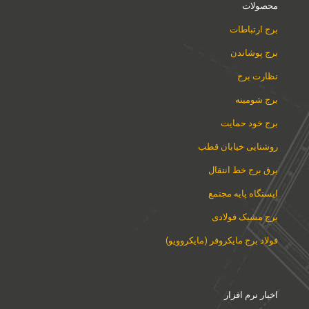
محصولات
برج ارتباطات
برج پوشاندن
نظارت برج
برج شومینه
برج خود حمایت
روشنایی خیابان قطب
برق برج خط انتقال
ایستگاه پایه مجتمع
برج مشبک فولادی
فولاد برج مایکروفر (مایکروویو)
اخبار نرم افزار