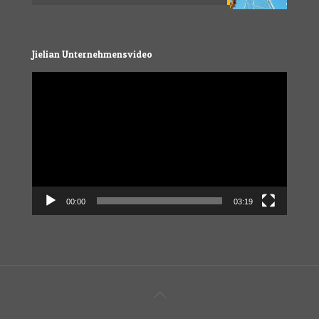
Jielian Unternehmensvideo
Video
Player
00:00
03:19