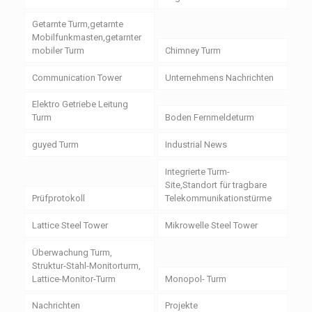
Getarnte Turm,getarnte
Mobilfunkmasten,getarnter
mobiler Turm
Chimney Turm
Communication Tower
Unternehmens Nachrichten
Elektro Getriebe Leitung
Turm
Boden Fernmeldeturm
guyed Turm
Industrial News
Integrierte Turm-
Site,Standort für tragbare
Prüfprotokoll
Telekommunikationstürme
Lattice Steel Tower
Mikrowelle Steel Tower
Überwachung Turm,
Struktur-Stahl-Monitorturm,
Lattice-Monitor-Turm
Monopol- Turm
Nachrichten
Projekte