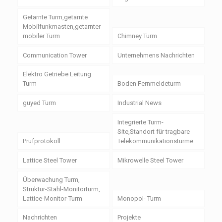
Getarnte Turm,getarnte
Mobilfunkmasten,getarnter
mobiler Turm
Chimney Turm
Communication Tower
Unternehmens Nachrichten
Elektro Getriebe Leitung
Turm
Boden Fernmeldeturm
guyed Turm
Industrial News
Integrierte Turm-
Site,Standort für tragbare
Prüfprotokoll
Telekommunikationstürme
Lattice Steel Tower
Mikrowelle Steel Tower
Überwachung Turm,
Struktur-Stahl-Monitorturm,
Lattice-Monitor-Turm
Monopol- Turm
Nachrichten
Projekte