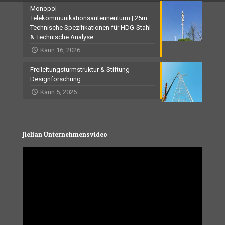
Monopol-
Telekommunikationsantennenturm | 25m
Technische Spezifikationen für HDG-Stahl
& Technische Analyse
Kann 16, 2026
Freileitungsturmstruktur & Stiftung
Designforschung
Kann 5, 2026
Jielian Unternehmensvideo
Video
Player