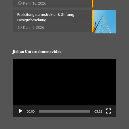
Kann 16, 2026
Freileitungsturmstruktur & Stiftung
Designforschung
Kann 5, 2026
Jielian Unternehmensvideo
Video
Player
00:00
03:19