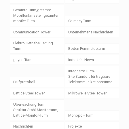
Getarnte Turm,getarnte
Mobilfunkmasten,getarnter
mobiler Turm
Chimney Turm
Communication Tower
Unternehmens Nachrichten
Elektro Getriebe Leitung
Turm
Boden Fernmeldeturm
guyed Turm
Industrial News
Integrierte Turm-
Site,Standort für tragbare
Prüfprotokoll
Telekommunikationstürme
Lattice Steel Tower
Mikrowelle Steel Tower
Überwachung Turm,
Struktur-Stahl-Monitorturm,
Lattice-Monitor-Turm
Monopol- Turm
Nachrichten
Projekte