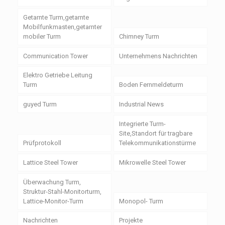
Getarnte Turm,getarnte
Mobilfunkmasten,getarnter
mobiler Turm
Chimney Turm
Communication Tower
Unternehmens Nachrichten
Elektro Getriebe Leitung
Turm
Boden Fernmeldeturm
guyed Turm
Industrial News
Integrierte Turm-
Site,Standort für tragbare
Prüfprotokoll
Telekommunikationstürme
Lattice Steel Tower
Mikrowelle Steel Tower
Überwachung Turm,
Struktur-Stahl-Monitorturm,
Lattice-Monitor-Turm
Monopol- Turm
Nachrichten
Projekte