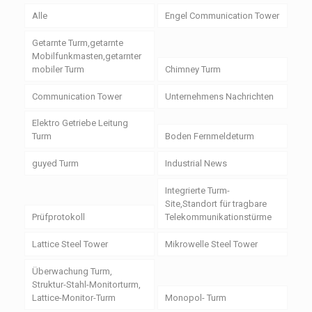
Alle
Engel Communication Tower
Getarnte Turm,getarnte
Mobilfunkmasten,getarnter
mobiler Turm
Chimney Turm
Communication Tower
Unternehmens Nachrichten
Elektro Getriebe Leitung
Turm
Boden Fernmeldeturm
guyed Turm
Industrial News
Integrierte Turm-
Site,Standort für tragbare
Prüfprotokoll
Telekommunikationstürme
Lattice Steel Tower
Mikrowelle Steel Tower
Überwachung Turm,
Struktur-Stahl-Monitorturm,
Lattice-Monitor-Turm
Monopol- Turm