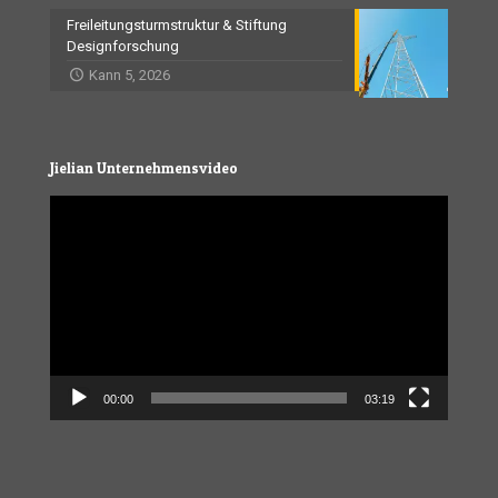
Freileitungsturmstruktur & Stiftung
Designforschung
Kann 5, 2026
Jielian Unternehmensvideo
Video
Player
00:00
03:19