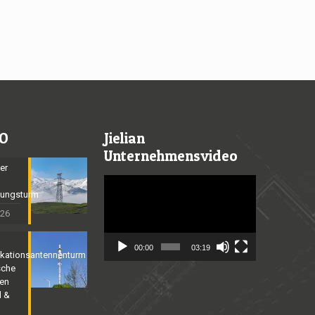
O
Jielian
Unternehmensvideo
er
Video
gungsturm
Player
026
00:00
03:19
kationsantennenturm
sche
nen
l &