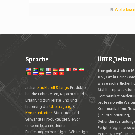
Weiterlese
Sprache
ÜBER Jielian
Hengshui Jielian Me
Co., GmbH
-eine Sa
wissenschaftlicher F
Jielian
Strukturell & längs
Produkte
Stahlturmproduktion u
hat die Fähigkeiten, Kapazität und
Kommunikationsleitu
Erfahrung zur Herstellung und
professionelle Wartu
Lieferung der
Übertragung
&
Kommunikations-Tow
Kommunikation
Strukturen und
(Hauptausrüstung,
verwandte Produkte, die Sie von
Sekundärausrüstunge
unseren hochmodernen
Peripheriegeräte sowi
Einrichtungen benötigen. Wir fertigen
Verteilsystem),Unser 