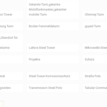
Getarnte Turm,getarnte
Mobilfunkmasten,getarnter
on Tower
mobiler Turm
Chimney Turm
itung Turm
Boden Fernmeldeturm
guyed Turm
e,Standort für
stürme
Lattice Steel Tower
Mikrowelle Stee
Projekte
Schutz
rial
Steel Tower Korrosionsschutz
Straße Pole
ngsvideo
Transmission Steel Pole
Tubular Commun