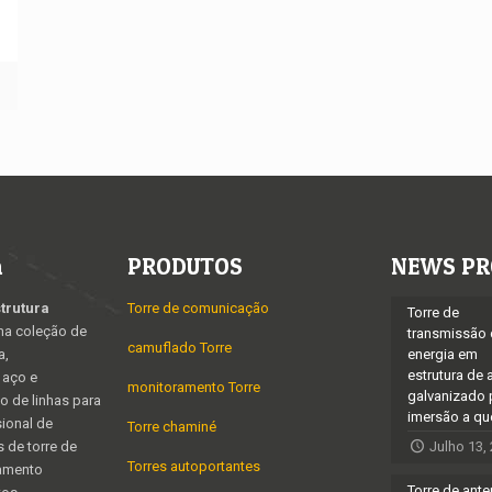
o
n
PRODUTOS
NEWS PR
trutura
Torre de comunicação
Torre de
ma coleção de
transmissão
camuflado Torre
a,
energia em
estrutura de 
 aço e
monitoramento Torre
galvanizado 
o de linhas para
imersão a qu
ional de
Torre chaminé
 de torre de
Julho 13,
Torres autoportantes
amento
Torre de ant