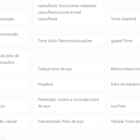
camuflado Torre,torres celulares
camuflados,torre móvel
unicação
camuflada
Torre chaminé
ransmissão
Torre chão Telecomunicações
guyed Torre
ado,Site de
nicações
Treliça torre de aço
Microondas tor
Projetos
linha de transm
Protecção contra a corrosão torre
aço
de aço
rua Pole
ão celular
Transmissão Pólo de aço
Tubular Torre 