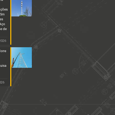
ações
25m
es
 Aço
se de
2026
Torre
uisa
026