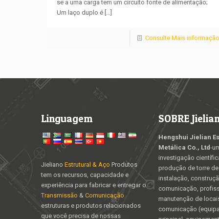
se a uma carga tem um circuito fonte de alimentação;
Um laço duplo é
[…]
Consulte Mais informaçã
Linguagem
SOBRE Jielia
Hengshui Jielian Es
Metálica Co., Ltd
-u
investigação científic
Jieliano
Estrutural & Aço
Produtos
produção de torre de
tem os recursos, capacidade e
instalação, construçã
experiência para fabricar e entregar o
comunicação, profiss
Transmissão
&
Comunicação
manutenção de locais
estruturas e produtos relacionados
comunicação (equip
que você precisa de nossas