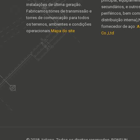
principal, equipamen
instalações de última geração.
secundários, e outr
Fabricamos torres de transmissão e
periféricos, bem co
torres de comunicação para todos
distribuição interna)
os terrenos, ambientes e condições
fornecedor de aço :
A
operacionais.
Mapa do site
Co.,Ltd
© 2018 Jieliano. Todos os direitos reservados. RONSUN