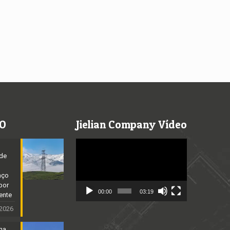
O
Jielian Company Vídeo
Video
Player
 de
aço
por
00:00
03:19
ente
 2026
ena