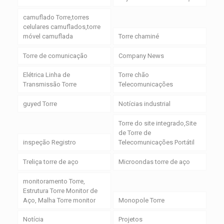
camuflado Torre,torres
celulares camuflados,torre
móvel camuflada
Torre chaminé
Torre de comunicação
Company News
Elétrica Linha de
Torre chão
Transmissão Torre
Telecomunicações
guyed Torre
Notícias industrial
Torre do site integrado,Site
de Torre de
inspeção Registro
Telecomunicações Portátil
Treliça torre de aço
Microondas torre de aço
monitoramento Torre,
Estrutura Torre Monitor de
Aço, Malha Torre monitor
Monopole Torre
Notícia
Projetos