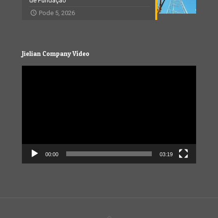
de Fundação
Pode 5, 2026
Jielian Company Vídeo
Video
Player
00:00
03:19