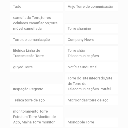
Tudo
Anjo Torre de comunicação
camuflado Torre,torres
celulares camuflados,torre
móvel camuflada
Torre chaminé
Torre de comunicação
Company News
Elétrica Linha de
Torre chão
Transmissão Torre
Telecomunicações
guyed Torre
Notícias industrial
Torre do site integrado,Site
de Torre de
inspeção Registro
Telecomunicações Portátil
Treliça torre de aço
Microondas torre de aço
monitoramento Torre,
Estrutura Torre Monitor de
Aço, Malha Torre monitor
Monopole Torre