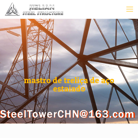
mastro de treliça de aço
estaiado