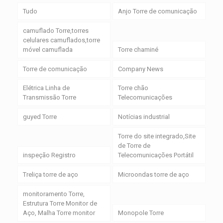
Tudo
Anjo Torre de comunicação
camuflado Torre,torres
celulares camuflados,torre
móvel camuflada
Torre chaminé
Torre de comunicação
Company News
Elétrica Linha de
Torre chão
Transmissão Torre
Telecomunicações
guyed Torre
Notícias industrial
Torre do site integrado,Site
de Torre de
inspeção Registro
Telecomunicações Portátil
Treliça torre de aço
Microondas torre de aço
monitoramento Torre,
Estrutura Torre Monitor de
Aço, Malha Torre monitor
Monopole Torre