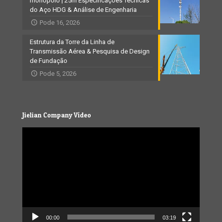
monopolo | 25m Especificações Técnicas
do Aço HDG & Análise de Engenharia
Pode 16, 2026
Estrutura da Torre da Linha de
Transmissão Aérea & Pesquisa de Design
de Fundação
Pode 5, 2026
Jielian Company Vídeo
Video
Player
00:00
03:19