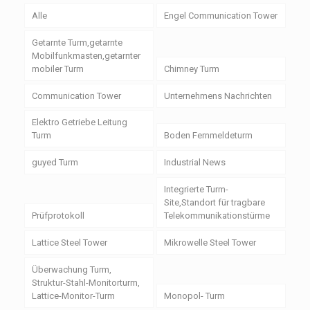
Alle
Engel Communication Tower
Getarnte Turm,getarnte
Mobilfunkmasten,getarnter
mobiler Turm
Chimney Turm
Communication Tower
Unternehmens Nachrichten
Elektro Getriebe Leitung
Turm
Boden Fernmeldeturm
guyed Turm
Industrial News
Integrierte Turm-
Site,Standort für tragbare
Prüfprotokoll
Telekommunikationstürme
Lattice Steel Tower
Mikrowelle Steel Tower
Überwachung Turm,
Struktur-Stahl-Monitorturm,
Lattice-Monitor-Turm
Monopol- Turm