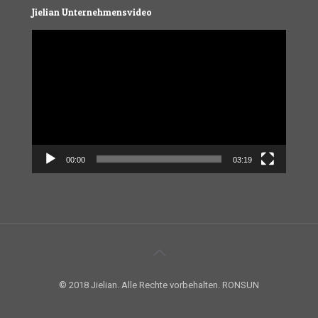
Jielian Unternehmensvideo
Video
Player
00:00
03:19
© 2018 Jielian. Alle Rechte vorbehalten. RONSUN