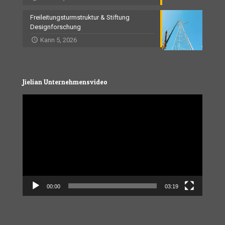
Freileitungsturmstruktur & Stiftung
Designforschung
Kann 5, 2026
Jielian Unternehmensvideo
Video
Player
00:00
03:19