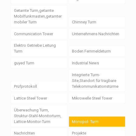
Getarnte Turm,getarnte
Mobilfunkmasten,getarnter
mobiler Turm
Chimney Turm
Communication Tower
Unternehmens Nachrichten
Elektro Getriebe Leitung
Turm
Boden Fernmeldeturm
guyed Turm
Industrial News
Integrierte Turm-
Site,Standort für tragbare
Prüfprotokoll
Telekommunikationstürme
Lattice Steel Tower
Mikrowelle Steel Tower
Überwachung Turm,
Struktur-Stahl-Monitorturm,
Lattice-Monitor-Turm
Monopol- Turm
Nachrichten
Projekte