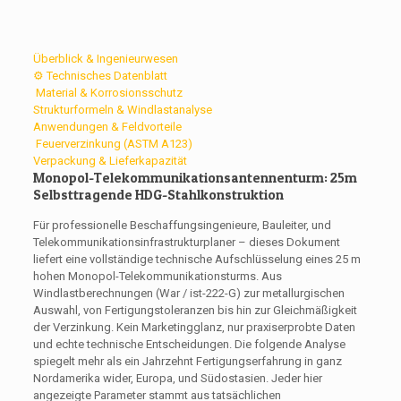
Überblick & Ingenieurwesen
⚙️ Technisches Datenblatt
️ Material & Korrosionsschutz
Strukturformeln & Windlastanalyse
Anwendungen & Feldvorteile
️ Feuerverzinkung (ASTM A123)
Verpackung & Lieferkapazität
Monopol-Telekommunikationsantennenturm: 25m
Selbsttragende HDG-Stahlkonstruktion
Für professionelle Beschaffungsingenieure, Bauleiter, und
Telekommunikationsinfrastrukturplaner – dieses Dokument
liefert eine vollständige technische Aufschlüsselung eines 25 m
hohen Monopol-Telekommunikationsturms. Aus
Windlastberechnungen (War / ist-222-G) zur metallurgischen
Auswahl, von Fertigungstoleranzen bis hin zur Gleichmäßigkeit
der Verzinkung. Kein Marketingglanz, nur praxiserprobte Daten
und echte technische Entscheidungen. Die folgende Analyse
spiegelt mehr als ein Jahrzehnt Fertigungserfahrung in ganz
Nordamerika wider, Europa, und Südostasien. Jeder hier
angezeigte Parameter stammt aus tatsächlichen