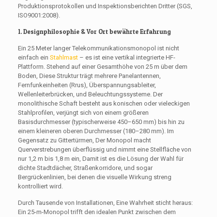
Produktionsprotokollen und Inspektionsberichten Dritter (SGS,
ISO9001:2008).
1. Designphilosophie & Vor Ort bewährte Erfahrung
Ein 25 Meter langer Telekommunikationsmonopol ist nicht
einfach ein
Stahlmast
– es ist eine vertikal integrierte HF-
Plattform. Stehend auf einer Gesamthöhe von 25 m über dem
Boden, Diese Struktur trägt mehrere Panelantennen,
Fernfunkeinheiten (Rrus), Überspannungsableiter,
Wellenleiterbrücken, und Beleuchtungssysteme. Der
monolithische Schaft besteht aus konischen oder vieleckigen
Stahlprofilen, verjüngt sich von einem größeren
Basisdurchmesser (typischerweise 450–650 mm) bis hin zu
einem kleineren oberen Durchmesser (180–280 mm). Im
Gegensatz zu Gittertürmen, Der Monopol macht
Querverstrebungen überflüssig und nimmt eine Stellfläche von
nur 1,2 m bis 1,8 m ein, Damit ist es die Lösung der Wahl für
dichte Stadtdächer, Straßenkorridore, und sogar
Bergrückenlinien, bei denen die visuelle Wirkung streng
kontrolliert wird.
Durch Tausende von Installationen, Eine Wahrheit sticht heraus:
Ein 25-m-Monopol trifft den idealen Punkt zwischen dem