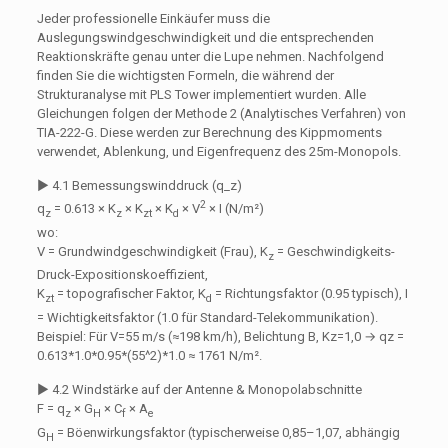
Jeder professionelle Einkäufer muss die
Auslegungswindgeschwindigkeit und die entsprechenden
Reaktionskräfte genau unter die Lupe nehmen. Nachfolgend
finden Sie die wichtigsten Formeln, die während der
Strukturanalyse mit PLS Tower implementiert wurden. Alle
Gleichungen folgen der Methode 2 (Analytisches Verfahren) von
TIA-222-G. Diese werden zur Berechnung des Kippmoments
verwendet, Ablenkung, und Eigenfrequenz des 25m-Monopols.
▶ 4.1 Bemessungswinddruck (q_z)
2
q
= 0.613 × K
× K
× K
× V
× I (N/m²)
z
z
zt
d
wo:
V = Grundwindgeschwindigkeit (Frau), K
= Geschwindigkeits-
z
Druck-Expositionskoeffizient,
K
= topografischer Faktor, K
= Richtungsfaktor (0.95 typisch), I
zt
d
= Wichtigkeitsfaktor (1.0 für Standard-Telekommunikation).
Beispiel: Für V=55 m/s (≈198 km/h), Belichtung B, Kz=1,0 → qz =
0.613*1.0*0.95*(55^2)*1.0 ≈ 1761 N/m².
▶ 4.2 Windstärke auf der Antenne & Monopolabschnitte
F = q
× G
× C
× A
z
H
f
e
G
= Böenwirkungsfaktor (typischerweise 0,85–1,07, abhängig
H