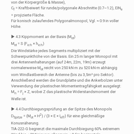
von der Körpergröße & Masse),
C
= Kraftbeiwert für runde/polygonale Abschnitte (0.7~1.2), EIN
f
e
= projizierte Fläche.
Für konisch zulaufendes Polygonalmonopol, Vgl. ≈ 0.9 in voller
Höhe.
▶ 4.3 Kippmoment an der Basis (M
)
ot
M
= S (F
× h
)
ot
ich
ich
Die Windstärke jedes Segments multipliziert mit der
Schwerpunkthöhe von der Basis. Ein 25 m langer Monopol mit
drei Antennenhalterungen (auf 24m, 22m, 19m) erzeugt
normalerweise M
reicht von 250 kN·m zu 520 kN·m abhängig
ot
vom Windlastbereich der Antenne (bis zu 3,5m² pro Sektor).
Anschließend werden die Grundplatte und die Ankerbolzen unter
Verwendung der plastischen Momententragfähigkeit ausgelegt:
M
= F
× Z, wobei Z das plastische Widerstandsmoment der
n
j
Welle ist.
▶ 4.4 Durchbiegungsprüfung an der Spitze des Monopols
2
D
= (M
× H
) / (3 × E × I
) für eine gleichmäßige
Spitze
ot
eff
Konusnäherung.
TIA-222-G begrenzt die maximale Durchbiegung 60% extremem