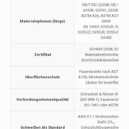
GB/T700: Q235B; GB / T1591
Q355B, Q355C, Q355D, Q42
ASTM A36, ASTM A572 GR50
Materialoptionen (längs)
GR65
EN 10025: S235JR, S235JO,
S235JZ; S355JR, S355JO, S355
SS400
ISO9001:2008, SGS-
Zertifikat
Materialtestberichte, COC
(Konformitätsbescheinigung
Feuerverzinkt nach ASTM A12
Oberflächenschutz
A153; Mindestschichtdicke 8
(dicker für Innenflächen)
Schrauben & Nüsse: Klasse 8
Verbindungselementqualität
(ISO 898-1), Feuerverzinkt na
ISO 1461 oder ASTM A153
AWS D1.1 Strukturschweißcod
Stahl; CO₂-
Schweißen Als Standard
Schutzlichtbogenschweißen