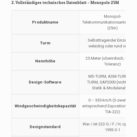
2. Vollständiges technisches Datenblatt – Monopole 25M
Monopol-
Produktname
Telekommunikationsantennent
(25m)
Selbsttragender Einzelmast
Turm
vieleckig oder rund verjüngt
25 Meter (oberirdisch, +/- 0.
Nennhöhe
Toleranz)
MS-TURM, ASM-TURM, PLS
Design-Software
TURM, SAP2000 (nichtlinear
Statik & Modalanalyse)
0 – 330 km/h (3-zweiter Bö,
Windgeschwindigkeitskapazität
entsprechend Exposition C g
TIA-222)
War / ist-222-G / F / H; optiona
Designstandard
1993-3-1