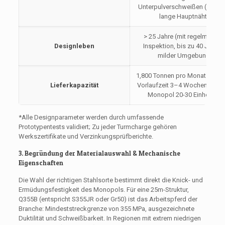
Unterpulverschweißen (SAH) 
lange Hauptnähte
> 25 Jahre (mit regelmäßige
Designleben
Inspektion, bis zu 40 Jahre i
milder Umgebung)
1,800 Tonnen pro Monat (typis
Lieferkapazität
Vorlaufzeit 3–4 Wochen für 2
Monopol 20-30 Einheiten)
*Alle Designparameter werden durch umfassende
Prototypentests validiert; Zu jeder Turmcharge gehören
Werkszertifikate und Verzinkungsprüfberichte.
3. Begründung der Materialauswahl & Mechanische
Eigenschaften
Die Wahl der richtigen Stahlsorte bestimmt direkt die Knick- und
Ermüdungsfestigkeit des Monopols. Für eine 25m-Struktur,
Q355B (entspricht S355JR oder Gr50) ist das Arbeitspferd der
Branche: Mindeststreckgrenze von 355 MPa, ausgezeichnete
Duktilität und Schweißbarkeit. In Regionen mit extrem niedrigen