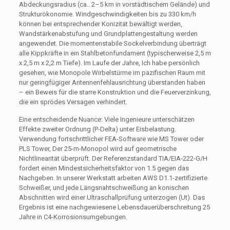
Abdeckungsradius (ca.. 2–5 km in vorstädtischem Gelände) und
Strukturökonomie. Windgeschwindigkeiten bis zu 330 km/h
können bei entsprechender Konizität bewältigt werden,
Wandstärkenabstufung und Grundplattengestaltung werden
angewendet. Die momentenstabile Sockelverbindung überträgt
alle Kippkräfte in ein Stahlbetonfundament (typischerweise 2,5 m
x 2,5 m x 2,2 m Tiefe). Im Laufe der Jahre, Ich habe persönlich
gesehen, wie Monopole Wirbelstürme im pazifischen Raum mit
nur geringfügiger Antennenfehlausrichtung überstanden haben
– ein Beweis für die starre Konstruktion und die Feuerverzinkung,
die ein sprödes Versagen verhindert.
Eine entscheidende Nuance: Viele Ingenieure unterschätzen
Effekte zweiter Ordnung (P-Delta) unter Eisbelastung.
Verwendung fortschrittlicher FEA-Software wie MS Tower oder
PLS Tower, Der 25-m-Monopol wird auf geometrische
Nichtlinearität überprüft. Der Referenzstandard TIA/EIA-222-G/H
fordert einen Mindestsicherheitsfaktor von 1.5 gegen das
Nachgeben. In unserer Werkstatt arbeiten AWS D1.1-zertifizierte
Schweißer, und jede Längsnahtschweißung an konischen
Abschnitten wird einer Ultraschallprüfung unterzogen (Ut). Das
Ergebnis ist eine nachgewiesene Lebensdauerüberschreitung 25
Jahre in C4-Korrosionsumgebungen.