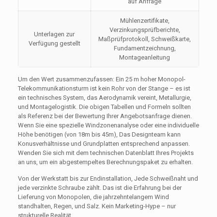
auf Anfrage
Mühlenzertifikate,
Verzinkungsprüfberichte,
Unterlagen zur
Maßprüfprotokoll, Schweißkarte,
Verfügung gestellt
Fundamentzeichnung,
Montageanleitung
Um den Wert zusammenzufassen: Ein 25 m hoher Monopol-
Telekommunikationsturm ist kein Rohr von der Stange – es ist
ein technisches System, das Aerodynamik vereint, Metallurgie,
und Montagelogistik. Die obigen Tabellen und Formeln sollten
als Referenz bei der Bewertung Ihrer Angebotsanfrage dienen.
Wenn Sie eine spezielle Windzonenanalyse oder eine individuelle
Höhe benötigen (von 18m bis 45m), Das Designteam kann
Konusverhältnisse und Grundplatten entsprechend anpassen.
Wenden Sie sich mit dem technischen Datenblatt Ihres Projekts
an uns, um ein abgestempeltes Berechnungspaket zu erhalten.
Von der Werkstatt bis zur Endinstallation, Jede Schweißnaht und
jede verzinkte Schraube zählt. Das ist die Erfahrung bei der
Lieferung von Monopolen, die jahrzehntelangem Wind
standhalten, Regen, und Salz. Kein Marketing-Hype – nur
strukturelle Realität.