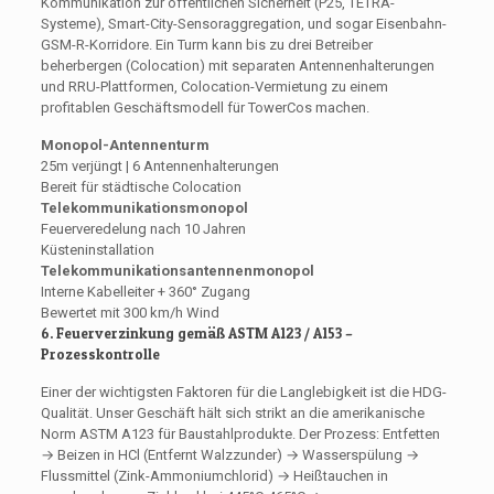
Kommunikation zur öffentlichen Sicherheit (P25, TETRA-
Systeme), Smart-City-Sensoraggregation, und sogar Eisenbahn-
GSM-R-Korridore. Ein Turm kann bis zu drei Betreiber
beherbergen (Colocation) mit separaten Antennenhalterungen
und RRU-Plattformen, Colocation-Vermietung zu einem
profitablen Geschäftsmodell für TowerCos machen.
Monopol-Antennenturm
25m verjüngt | 6 Antennenhalterungen
Bereit für städtische Colocation
Telekommunikationsmonopol
Feuerveredelung nach 10 Jahren
Küsteninstallation
Telekommunikationsantennenmonopol
Interne Kabelleiter + 360° Zugang
Bewertet mit 300 km/h Wind
6. Feuerverzinkung gemäß ASTM A123 / A153 –
Prozesskontrolle
Einer der wichtigsten Faktoren für die Langlebigkeit ist die HDG-
Qualität. Unser Geschäft hält sich strikt an die amerikanische
Norm ASTM A123 für Baustahlprodukte. Der Prozess: Entfetten
→ Beizen in HCl (Entfernt Walzzunder) → Wasserspülung →
Flussmittel (Zink-Ammoniumchlorid) → Heißtauchen in