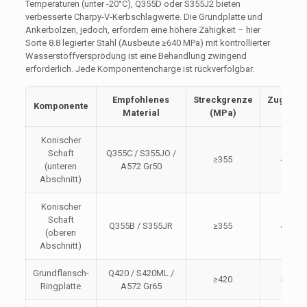
Temperaturen (unter -20°C), Q355D oder S355J2 bieten
verbesserte Charpy-V-Kerbschlagwerte. Die Grundplatte und
Ankerbolzen, jedoch, erfordern eine höhere Zähigkeit – hier
Sorte 8.8 legierter Stahl (Ausbeute ≥640 MPa) mit kontrollierter
Wasserstoffversprödung ist eine Behandlung zwingend
erforderlich. Jede Komponentencharge ist rückverfolgbar.
Empfohlenes
Streckgrenze
Zugfestig
Komponente
Material
(MPa)
(MPa
Konischer
Schaft
Q355C / S355JO /
≥355
470-6
(unteren
A572 Gr50
Abschnitt)
Konischer
Schaft
Q355B / S355JR
≥355
470-6
(oberen
Abschnitt)
Grundflansch-
Q420 / S420ML /
≥420
520-6
Ringplatte
A572 Gr65