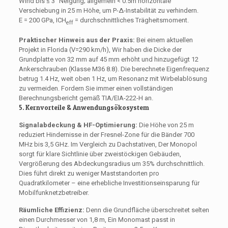
Wind bis ≤ 3° Neigung; allgemein < 0.5m horizontale
Verschiebung in 25 m Höhe, um P-Δ-Instabilität zu verhindern.
E = 200 GPa, ICH
= durchschnittliches Trägheitsmoment.
eff
Praktischer Hinweis aus der Praxis:
Bei einem aktuellen
Projekt in Florida (V=290 km/h), Wir haben die Dicke der
Grundplatte von 32 mm auf 45 mm erhöht und hinzugefügt 12
Ankerschrauben (Klasse M36 8.8). Die berechnete Eigenfrequenz
betrug 1.4 Hz, weit oben 1 Hz, um Resonanz mit Wirbelablösung
zu vermeiden. Fordern Sie immer einen vollständigen
Berechnungsbericht gemäß TIA/EIA-222-H an.
5. Kernvorteile & Anwendungsökosystem
Signalabdeckung & HF-Optimierung:
Die Höhe von 25 m
reduziert Hindernisse in der Fresnel-Zone für die Bänder 700
MHz bis 3,5 GHz. Im Vergleich zu Dachstativen, Der Monopol
sorgt für klare Sichtlinie über zweistöckigen Gebäuden,
Vergrößerung des Abdeckungsradius um 35% durchschnittlich.
Dies führt direkt zu weniger Maststandorten pro
Quadratkilometer – eine erhebliche Investitionseinsparung für
Mobilfunknetzbetreiber.
Räumliche Effizienz:
Denn die Grundfläche überschreitet selten
einen Durchmesser von 1,8 m, Ein Monomast passt in