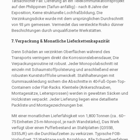
Tatsächlicher Fall: Lieferung an ein Telekommunikationsprojekt
auf den Philippinen (Taifun-anfällig) - nach 8 Jahre der
Exposition, Keine strukturelle Lochfraßbildung; Die
Verzinkungsdicke wurde mit dem ursprünglichen Durchschnitt
von 93 μm gemessen. Vermeidet das versteckte Risiko dünner
Beschichtungen durch unqualifizierte Werkstätten.
7. Verpackung & Monatliche Lieferkettenkapazität
Denn Schäden an verzinkten Oberflächen während des
Transports verringern direkt die Korrosionslebensdauer, Die
Verpackungsroutine ist robust. Jeder Monopolabschnitt ist
einzeln mit Schaumstoffpolsterung und anschließend einer
robusten Kunststofffolie umwickelt. Stahlhalterungen mit
Gummiauskleidung sichern die Abschnitte in 40-Fuß-Open-Top-
Containern oder Flat-Racks. Kleinteile (Ankerschrauben,
Montagesätze, Leitersprossen) werden in gewebten Säcken und
Holzkisten verpackt. Jeder Lieferung liegen eine detaillierte
Packliste und Montagezeichnungen bei.
Mit einer monatlichen Lieferfähigkeit von 1,800 Tonnen (ca.. 60–
75 Einheiten 25-m-Monopol, je nach Wandstärke), Das Werk
verfügt über einen Pufferbestand an Stahlplatten (Q355B,
S355JR) um die Durchlaufzeiten zu verkürzen. Typische FOB-
Vorlaufzeit: 25 Werktage nach Anzahlung. Alle Schweißverfahren