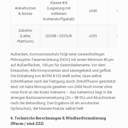
Klasse 8.8
Ankerbolzen
(Legierung mit
≥640
800-9
& Nüsse
mittlerem
Kohlenstoffgehalt)
Zubehör
(Leiter,
Q235B / S235JR
≥235
370-5
Plattform)
Außerdem, Korrosionsschutz folgt einer zweischichtigen
Philosophie: Feuerverzinkung (HDG) mit einem Minimum 85 μm
auf Außenflächen, 100 μm für Gewindeelemente. Vor dem
Eintauchen, Alle Komponenten sind säuregebeizt und gefluxt.
Die Einhaltung von ASTM A123 stellt sicher, dass selbst
Schnittkanten nach der Fertigung durch Zinkdiffusion geschützt
sind. Ich habe Monopole gesehen von 2003 Noch immer ohne
roten Rost an der Küste Vietnams – das Geheimnis liegt in der
strengen Badzusammensetzung (Zn > 98.5%) und Abschrecken
nach der Behandlung. Das Ergebnis ist ein anodischer
Opferschutz, der kleinere Kratzer selbst heilt.
4. Technische Berechnungen & Windlastformulierung
(Waren / sind-222)