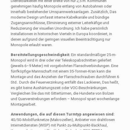
Dienstbarkeiten mit einer Breite von nur 2,5 m. Kommunen
genehmigen häufig Monopole entlang von Autobahnen oder
innerhalb bestehender Umspannwerksanlagen. Zusätzlich, Das
moderne Design umfasst interne Kabelkanäle und bündige
Zugangsanschlüsse, Eliminierung externer Leiterkäfige und
Reduzierung der visuellen Unordnung. Ich habe persönlich
Installationen in historischen Vierteln in Europa koordiniert, in
denen aufgrund der geringen visuellen Beeinträchtigung nur
Monopole erlaubt waren.
Bereitstellungsgeschwindigkeit:
Ein standardmäßiger 25-m-
Monopol wird in drei oder vier Teleskopabschnitten geliefert
(jeweils 6–9 Meter) mit vorgebohrten Flanschverbindungen. Eine
fünfköpfige Mannschaft mit einem 35-Tonnen-Kran kann die
Montage und das Anziehen der Flanschschrauben durchführen 6
Std.. Durch die Feuerverzinkung entfällt das Lackieren, Das heißt,
es gibt keine Aushärtungszeit oder VOC-Beschränkungen.
Vergleichen Sie das mit Gittertürmen, die Hunderte von Bolzen
und Querverstrebungen erfordern – Monopol spart wochenlange
Montagearbeit.
Anwendungen, die auf diesen Turmtyp angewiesen sind:
4G/5G-Mobilfunknetze (Makrozellen), Anbieter von drahtlosen
Internetdiensten (WISP) mit Punkt-zu-Multipunkt-Backhaul,