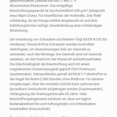
geschmolzenes Zinkbad bei 445°C-465°C →
Abschrecken/Passivieren. Das endgültige
Beschichtungsgewicht ist durchschnittlich 650 g/m² (entspricht
etwa 90μm Dicke). Für Innenflächen der Hohlwelle, Zink fließt
vollständig, da die Stange vertikal eingetaucht ist und über
Entlüftungslöcher verfügt, Gewährleistung einer vollständigen
Abdeckung.
Die Verzinkung von Schrauben und Muttern folgt ASTM A153 (für
Hardware). Klasse 8.8 Die Schrauben werden kontrolliert
zentrifugiert, um überschüssiges Zink am Gewinde zu
vermeiden; nach der Montage, Die Gewinde sind mit Gewinde
versehen, um die Passform der Klasse 6H aufrechtzuerhalten.
Die Gleichmäßigkeit der Beschichtung wird mit einem
magnetischen Dickenmessgerät geprüft (fünf Punkte pro
Quadratmeter). Salzsprühtests gemäß ASTM B117 übertreffen in
der Regel die Werte 2,000 Stunden ohne Weißrost. Für extreme
Umgebungen, Über die verzinkte Schicht kann optional eine
Epoxidharz-Deckschicht aufgetragen werden (Duplexsystem),
Verlängerung der Wartungsintervalle 30 Jahre. Viele
Beschaffungsingenieure schätzen es, dass wir täglich
Badanalyseberichte und Haftungstests von Drittanbietern
bereitstellen (Kreuzschnitt).