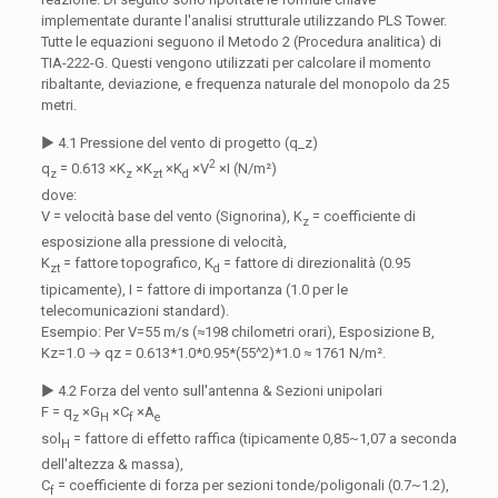
implementate durante l'analisi strutturale utilizzando PLS Tower.
Tutte le equazioni seguono il Metodo 2 (Procedura analitica) di
TIA-222-G. Questi vengono utilizzati per calcolare il momento
ribaltante, deviazione, e frequenza naturale del monopolo da 25
metri.
▶ 4.1 Pressione del vento di progetto (q_z)
2
q
= 0.613 ×K
×K
×K
×V
×I (N/m²)
z
z
zt
d
dove:
V = velocità base del vento (Signorina), K
= coefficiente di
z
esposizione alla pressione di velocità,
K
= fattore topografico, K
= fattore di direzionalità (0.95
zt
d
tipicamente), I = fattore di importanza (1.0 per le
telecomunicazioni standard).
Esempio: Per V=55 m/s (≈198 chilometri orari), Esposizione B,
Kz=1.0 → qz = 0.613*1.0*0.95*(55^2)*1.0 ≈ 1761 N/m².
▶ 4.2 Forza del vento sull'antenna & Sezioni unipolari
F = q
×G
×C
×A
z
H
f
e
sol
= fattore di effetto raffica (tipicamente 0,85~1,07 a seconda
H
dell'altezza & massa),
C
= coefficiente di forza per sezioni tonde/poligonali (0.7~1.2),
f