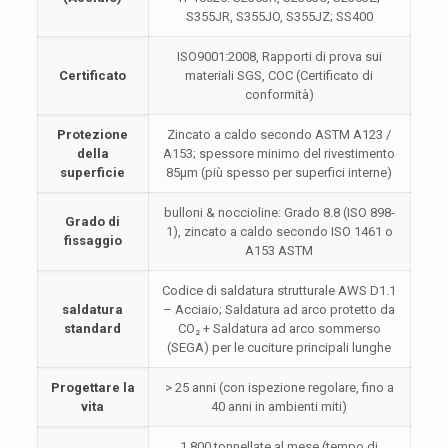
S355JR, S355JO, S355JZ; SS400
ISO9001:2008, Rapporti di prova sui
Certificato
materiali SGS, COC (Certificato di
conformità)
Protezione
Zincato a caldo secondo ASTM A123 /
della
A153; spessore minimo del rivestimento
superficie
85μm (più spesso per superfici interne)
bulloni & noccioline: Grado 8.8 (ISO 898-
Grado di
1), zincato a caldo secondo ISO 1461 o
fissaggio
A153 ASTM
Codice di saldatura strutturale AWS D1.1
saldatura
– Acciaio; Saldatura ad arco protetto da
standard
CO₂ + Saldatura ad arco sommerso
(SEGA) per le cuciture principali lunghe
Progettare la
> 25 anni (con ispezione regolare, fino a
vita
40 anni in ambienti miti)
1,800 tonnellate al mese (tempo di