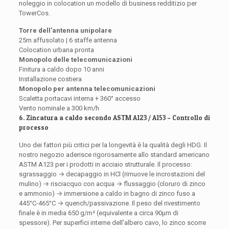
noleggio in colocation un modello di business redditizio per
TowerCos.
Torre dell'antenna unipolare
25m affusolato | 6 staffe antenna
Colocation urbana pronta
Monopolo delle telecomunicazioni
Finitura a caldo dopo 10 anni
Installazione costiera
Monopolo per antenna telecomunicazioni
Scaletta portacavi interna + 360° accesso
Vento nominale a 300 km/h
6. Zincatura a caldo secondo ASTM A123 / A153 – Controllo di
processo
Uno dei fattori più critici per la longevità è la qualità degli HDG. Il
nostro negozio aderisce rigorosamente allo standard americano
ASTM A123 per i prodotti in acciaio strutturale. Il processo:
sgrassaggio → decapaggio in HCl (rimuove le incrostazioni del
mulino) → risciacquo con acqua → flussaggio (cloruro di zinco
e ammonio) → immersione a caldo in bagno di zinco fuso a
445°C-465°C → quench/passivazione. Il peso del rivestimento
finale è in media 650 g/m² (equivalente a circa 90μm di
spessore). Per superfici interne dell'albero cavo, lo zinco scorre