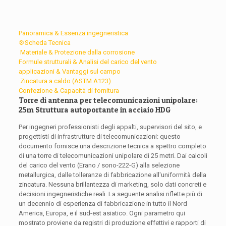
Panoramica & Essenza ingegneristica
⚙️Scheda Tecnica
️ Materiale & Protezione dalla corrosione
Formule strutturali & Analisi del carico del vento
applicazioni & Vantaggi sul campo
️ Zincatura a caldo (ASTM A123)
Confezione & Capacità di fornitura
Torre di antenna per telecomunicazioni unipolare:
25m Struttura autoportante in acciaio HDG
Per ingegneri professionisti degli appalti, supervisori del sito, e
progettisti di infrastrutture di telecomunicazioni: questo
documento fornisce una descrizione tecnica a spettro completo
di una torre di telecomunicazioni unipolare di 25 metri. Dai calcoli
del carico del vento (Erano / sono-222-G) alla selezione
metallurgica, dalle tolleranze di fabbricazione all'uniformità della
zincatura. Nessuna brillantezza di marketing, solo dati concreti e
decisioni ingegneristiche reali. La seguente analisi riflette più di
un decennio di esperienza di fabbricazione in tutto il Nord
America, Europa, e il sud-est asiatico. Ogni parametro qui
mostrato proviene da registri di produzione effettivi e rapporti di