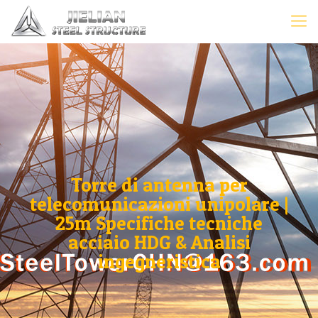
Torre di antenna per
telecomunicazioni unipolare |
25m Specifiche tecniche
acciaio HDG & Analisi
ingegneristica