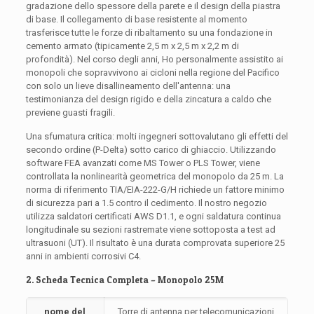
gradazione dello spessore della parete e il design della piastra
di base. Il collegamento di base resistente al momento
trasferisce tutte le forze di ribaltamento su una fondazione in
cemento armato (tipicamente 2,5 m x 2,5 m x 2,2 m di
profondità). Nel corso degli anni, Ho personalmente assistito ai
monopoli che sopravvivono ai cicloni nella regione del Pacifico
con solo un lieve disallineamento dell'antenna: una
testimonianza del design rigido e della zincatura a caldo che
previene guasti fragili.
Una sfumatura critica: molti ingegneri sottovalutano gli effetti del
secondo ordine (P-Delta) sotto carico di ghiaccio. Utilizzando
software FEA avanzati come MS Tower o PLS Tower, viene
controllata la nonlinearità geometrica del monopolo da 25 m. La
norma di riferimento TIA/EIA-222-G/H richiede un fattore minimo
di sicurezza pari a 1.5 contro il cedimento. Il nostro negozio
utilizza saldatori certificati AWS D1.1, e ogni saldatura continua
longitudinale su sezioni rastremate viene sottoposta a test ad
ultrasuoni (UT). Il risultato è una durata comprovata superiore 25
anni in ambienti corrosivi C4.
2. Scheda Tecnica Completa – Monopolo 25M
nome del
Torre di antenna per telecomunicazioni