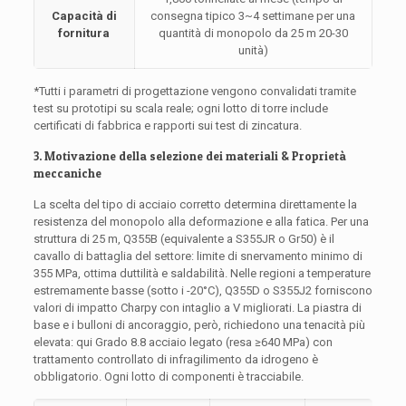
Capacità di
consegna tipico 3~4 settimane per una
fornitura
quantità di monopolo da 25 m 20-30
unità)
*Tutti i parametri di progettazione vengono convalidati tramite
test su prototipi su scala reale; ogni lotto di torre include
certificati di fabbrica e rapporti sui test di zincatura.
3. Motivazione della selezione dei materiali & Proprietà
meccaniche
La scelta del tipo di acciaio corretto determina direttamente la
resistenza del monopolo alla deformazione e alla fatica. Per una
struttura di 25 m, Q355B (equivalente a S355JR o Gr50) è il
cavallo di battaglia del settore: limite di snervamento minimo di
355 MPa, ottima duttilità e saldabilità. Nelle regioni a temperature
estremamente basse (sotto i -20°C), Q355D o S355J2 forniscono
valori di impatto Charpy con intaglio a V migliorati. La piastra di
base e i bulloni di ancoraggio, però, richiedono una tenacità più
elevata: qui Grado 8.8 acciaio legato (resa ≥640 MPa) con
trattamento controllato di infragilimento da idrogeno è
obbligatorio. Ogni lotto di componenti è tracciabile.