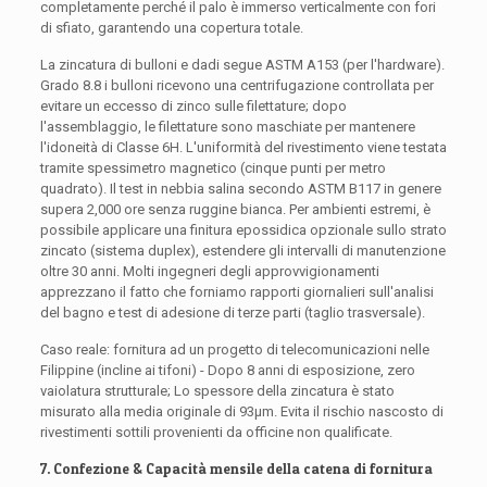
completamente perché il palo è immerso verticalmente con fori
di sfiato, garantendo una copertura totale.
La zincatura di bulloni e dadi segue ASTM A153 (per l'hardware).
Grado 8.8 i bulloni ricevono una centrifugazione controllata per
evitare un eccesso di zinco sulle filettature; dopo
l'assemblaggio, le filettature sono maschiate per mantenere
l'idoneità di Classe 6H. L'uniformità del rivestimento viene testata
tramite spessimetro magnetico (cinque punti per metro
quadrato). Il test in nebbia salina secondo ASTM B117 in genere
supera 2,000 ore senza ruggine bianca. Per ambienti estremi, è
possibile applicare una finitura epossidica opzionale sullo strato
zincato (sistema duplex), estendere gli intervalli di manutenzione
oltre 30 anni. Molti ingegneri degli approvvigionamenti
apprezzano il fatto che forniamo rapporti giornalieri sull'analisi
del bagno e test di adesione di terze parti (taglio trasversale).
Caso reale: fornitura ad un progetto di telecomunicazioni nelle
Filippine (incline ai tifoni) - Dopo 8 anni di esposizione, zero
vaiolatura strutturale; Lo spessore della zincatura è stato
misurato alla media originale di 93μm. Evita il rischio nascosto di
rivestimenti sottili provenienti da officine non qualificate.
7. Confezione & Capacità mensile della catena di fornitura