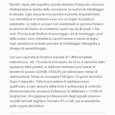
Perché i danni alle superfici zincate durante il trasporto riducono
direttamente la durata della corrosione, la routine di imballaggio
è robusta. Ogni sezione monopolare è avvolta singolarmente
con imbottitura in schiuma e poi con un foglio di plastica
resistente. Le culle in acciaio con rivestimenti in gomma fissano
le sezioni all'interno di contenitori open-top da 40 piedi o flat
rack. Piccole parti (bulloni di ancoraggio, kit di montaggio, pioli
della scala) sono imballati in sacchi tessuti e casse di legno.
Ogni spedizione include una lista di imballaggio dettagliata e
disegni di assemblaggio.
Con una capacità di fornitura mensile di 1,800 tonnellate
metriche (ca.. 60–75 unità di monopalo da 25 m, a seconda dello
spessore della parete), la fabbrica mantiene una riserva di
lamiere di acciaio (Q355B, S355JR) per abbreviare i tempi di
realizzazione. Tempi di consegna FOB tipici: 25 giorni lavorativi
dopo il deposito. Tutte le procedure di saldatura sono
qualificate, e ogni sezione della torre è sottoposta al controllo
dimensionale pre-zincatura (tolleranza di rettilineità ≤ 1/1000 di
lunghezza). Gli ingegneri professionisti degli appalti ricevono
modelli as-built digitali in formato IFC o DXF, più le specifiche
sulla coppia dei bulloni.