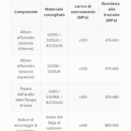
Resistenza
carico di
Materiale
alla
Componente
snervamento
consigliato
trazione
e
(MPa)
(MPa)
Albero
Q355C /
affusolato
S355JO /
≥355
470-630
(sezione
A572Gr50
inferiore)
Albero
affusolato
Q355B /
≥355
470-630
(sezione
S355JR
superiore)
Piastra
Q420 /
dell'anello
S420ML /
≥420
520-680
della flangia
A572Gr65
di base
Grado 8.8
Bulloni di
(lega di
ancoraggio &
≥640
800-950
carbonio
noccioline