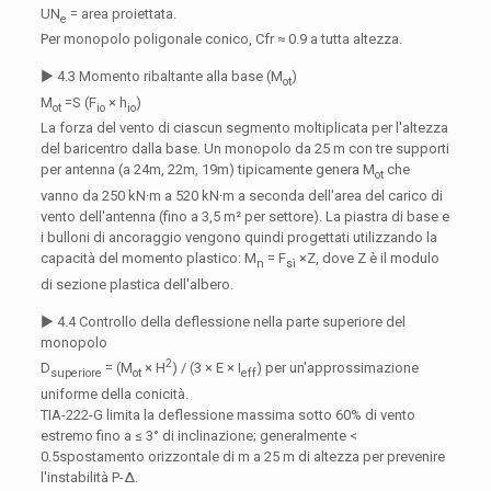
UN
= area proiettata.
e
Per monopolo poligonale conico, Cfr ≈ 0.9 a tutta altezza.
▶ 4.3 Momento ribaltante alla base (M
)
ot
M
=S (F
× h
)
ot
io
io
La forza del vento di ciascun segmento moltiplicata per l'altezza
del baricentro dalla base. Un monopolo da 25 m con tre supporti
per antenna (a 24m, 22m, 19m) tipicamente genera M
che
ot
vanno da 250 kN·m a 520 kN·m a seconda dell'area del carico di
vento dell'antenna (fino a 3,5 m² per settore). La piastra di base e
i bulloni di ancoraggio vengono quindi progettati utilizzando la
capacità del momento plastico: M
= F
×Z, dove Z è il modulo
n
sì
di sezione plastica dell'albero.
▶ 4.4 Controllo della deflessione nella parte superiore del
monopolo
2
D
= (M
× H
) / (3 × E × I
) per un'approssimazione
superiore
ot
eff
uniforme della conicità.
TIA-222-G limita la deflessione massima sotto 60% di vento
estremo fino a ≤ 3° di inclinazione; generalmente <
0.5spostamento orizzontale di m a 25 m di altezza per prevenire
l'instabilità P-Δ.