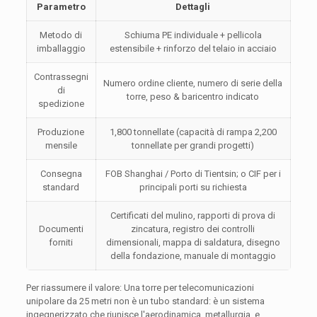
Parametro
Dettagli
Metodo di
Schiuma PE individuale + pellicola
imballaggio
estensibile + rinforzo del telaio in acciaio
Contrassegni
Numero ordine cliente, numero di serie della
di
torre, peso & baricentro indicato
spedizione
Produzione
1,800 tonnellate (capacità di rampa 2,200
mensile
tonnellate per grandi progetti)
Consegna
FOB Shanghai / Porto di Tientsin; o CIF per i
standard
principali porti su richiesta
Certificati del mulino, rapporti di prova di
Documenti
zincatura, registro dei controlli
forniti
dimensionali, mappa di saldatura, disegno
della fondazione, manuale di montaggio
Per riassumere il valore: Una torre per telecomunicazioni
unipolare da 25 metri non è un tubo standard: è un sistema
ingegnerizzato che riunisce l'aerodinamica, metallurgia, e