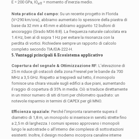
E = 200 GPa, IO
= momento d'inerzia medio.
eff
Nota pratica dal campo:
Su un recente progetto in Florida
(V=290 km/ora), abbiamo aumentato lo spessore della piastra di
base da 32 mm a 45 mm e abbiamo aggiunto 12 bulloni di
ancoraggio (Grado M36 8.8). La frequenza naturale calcolata era
1.4 Hz, ben al di sopra 1 Hz per evitare la risonanza con la
perdita di vortici. Richiedere sempre un rapporto di calcolo
completo secondo TIA/EIA-222-H.
5. Vantaggi principali & Ecosistema applicativo
Copertura del segnale & Ottimizzazione RF:
L'elevazione di
25 m riduce gli ostacoli della zona Fresnel per le bande da 700
MHz a 3,5 GHz. Rispetto ai treppiedi sul tetto, il monopolo
fornisce una chiara visuale sugli edifici a due piani, aumentando
il raggio di copertura di 35% in media. Ciò si traduce direttamente
in un minor numero di siti di torri per chilometro quadrato: un
notevole risparmio in termini di CAPEX per gli MNO.
Efficienza spaziale:
Perché l'impronta raramente supera il
diametro di 1,8 m, un monopolo si inserisce in servitù strette fino
a 2,5 m di larghezza. I comuni spesso approvano i monopoli
lungo le autostrade o all'interno dei complessi di sottostazioni
esistenti. Inoltre, il design moderno incorpora canaline interne