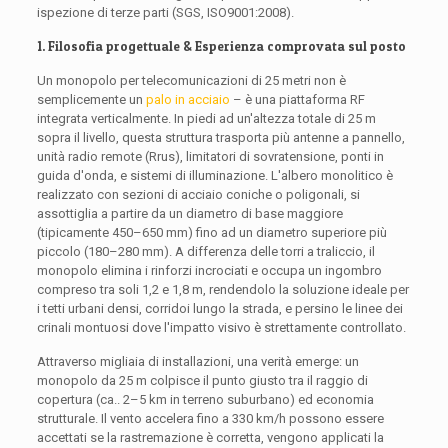
ispezione di terze parti (SGS, ISO9001:2008).
1. Filosofia progettuale & Esperienza comprovata sul posto
Un monopolo per telecomunicazioni di 25 metri non è
semplicemente un
palo in acciaio
– è una piattaforma RF
integrata verticalmente. In piedi ad un'altezza totale di 25 m
sopra il livello, questa struttura trasporta più antenne a pannello,
unità radio remote (Rrus), limitatori di sovratensione, ponti in
guida d'onda, e sistemi di illuminazione. L'albero monolitico è
realizzato con sezioni di acciaio coniche o poligonali, si
assottiglia a partire da un diametro di base maggiore
(tipicamente 450–650 mm) fino ad un diametro superiore più
piccolo (180–280 mm). A differenza delle torri a traliccio, il
monopolo elimina i rinforzi incrociati e occupa un ingombro
compreso tra soli 1,2 e 1,8 m, rendendolo la soluzione ideale per
i tetti urbani densi, corridoi lungo la strada, e persino le linee dei
crinali montuosi dove l'impatto visivo è strettamente controllato.
Attraverso migliaia di installazioni, una verità emerge: un
monopolo da 25 m colpisce il punto giusto tra il raggio di
copertura (ca.. 2–5 km in terreno suburbano) ed economia
strutturale. Il vento accelera fino a 330 km/h possono essere
accettati se la rastremazione è corretta, vengono applicati la