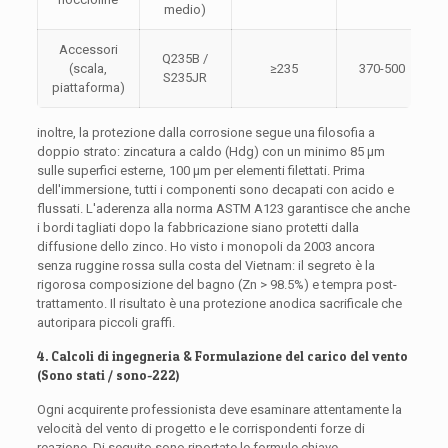
medio)
Accessori
Q235B /
P
(scala,
≥235
370-500
S235JR
piattaforma)
inoltre, la protezione dalla corrosione segue una filosofia a
doppio strato: zincatura a caldo (Hdg) con un minimo 85 μm
sulle superfici esterne, 100 μm per elementi filettati. Prima
dell'immersione, tutti i componenti sono decapati con acido e
flussati. L'aderenza alla norma ASTM A123 garantisce che anche
i bordi tagliati dopo la fabbricazione siano protetti dalla
diffusione dello zinco. Ho visto i monopoli da 2003 ancora
senza ruggine rossa sulla costa del Vietnam: il segreto è la
rigorosa composizione del bagno (Zn > 98.5%) e tempra post-
trattamento. Il risultato è una protezione anodica sacrificale che
autoripara piccoli graffi.
4. Calcoli di ingegneria & Formulazione del carico del vento
(Sono stati / sono-222)
Ogni acquirente professionista deve esaminare attentamente la
velocità del vento di progetto e le corrispondenti forze di
reazione. Di seguito sono riportate le formule chiave