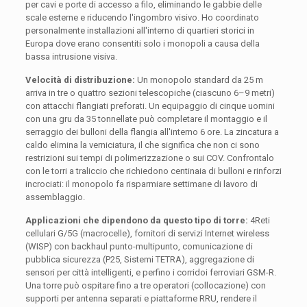
per cavi e porte di accesso a filo, eliminando le gabbie delle
scale esterne e riducendo l'ingombro visivo. Ho coordinato
personalmente installazioni all'interno di quartieri storici in
Europa dove erano consentiti solo i monopoli a causa della
bassa intrusione visiva.
Velocità di distribuzione:
Un monopolo standard da 25 m
arriva in tre o quattro sezioni telescopiche (ciascuno 6–9 metri)
con attacchi flangiati preforati. Un equipaggio di cinque uomini
con una gru da 35 tonnellate può completare il montaggio e il
serraggio dei bulloni della flangia all'interno 6 ore. La zincatura a
caldo elimina la verniciatura, il che significa che non ci sono
restrizioni sui tempi di polimerizzazione o sui COV. Confrontalo
con le torri a traliccio che richiedono centinaia di bulloni e rinforzi
incrociati: il monopolo fa risparmiare settimane di lavoro di
assemblaggio.
Applicazioni che dipendono da questo tipo di torre:
4Reti
cellulari G/5G (macrocelle), fornitori di servizi Internet wireless
(WISP) con backhaul punto-multipunto, comunicazione di
pubblica sicurezza (P25, Sistemi TETRA), aggregazione di
sensori per città intelligenti, e perfino i corridoi ferroviari GSM-R.
Una torre può ospitare fino a tre operatori (collocazione) con
supporti per antenna separati e piattaforme RRU, rendere il