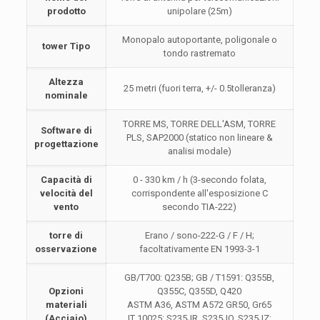
prodotto
unipolare (25m)
Monopalo autoportante, poligonale o
tower Tipo
tondo rastremato
Altezza
25 metri (fuori terra, +/- 0.5tolleranza)
nominale
TORRE MS, TORRE DELL'ASM, TORRE
Software di
PLS, SAP2000 (statico non lineare &
progettazione
analisi modale)
Capacità di
0 - 330 km / h (3-secondo folata,
velocità del
corrispondente all'esposizione C
vento
secondo TIA-222)
torre di
Erano / sono-222-G / F / H;
osservazione
facoltativamente EN 1993-3-1
GB/T700: Q235B; GB / T1591: Q355B,
Opzioni
Q355C, Q355D, Q420
materiali
ASTM A36, ASTM A572 GR50, Gr65
(Acciaio)
IT 10025: S235JR, S235JO, S235JZ;