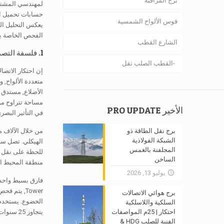
برج المراقبة
قوس الألواح الشمسية
يعكس التحليل الت
الفحص الخاصة بطرف ثالث (8
الشارع القطب
1. فلسفة التصميم & تجربة مثبتة في الموقع
القطب الصلب نقل
إن احتكار الاتصالات الذي ي
الأخير PRO UPDATE
في التأثير البصر
برج نقل الطاقة ذو
الشبكة الفولاذية
المجلفنة بالغمس
الساخن
منطقة المحيط ال
يوليو 13, 2026
برج هوائي الاتصالات
السلكية واللاسلكية
احتكار | 25م المواصفات
يتجاوز 25 سنوات في بيئات التآكل C4.
الفنية للصلب HDG &