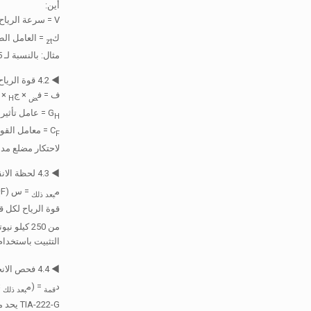
أين:
V = سرعة الرياح الأساسية (الآنسة), ك
ك
= العامل الط
zt
مثال: بالنسبة لـ V=55 م/ث (≈198 كم/ساعة), التعرض ب, كز=1.0 → كز = 0.613*1.0*0.95*(55^2)*1.0 ≈ 1761 ن / م².
◀ 4.2 قوة الرياح على الهوائي & أقسام احتكار
ف = ف
× ج
× 
ض
H
G
= عامل تأثير العاصفة (عادة 5
H
C
= معامل القوة لل
F
لاحتكار مضلع مدبب, راجع ≈ .9
◀ 4.3 لحظة الانقلاب في القاعدة (م
م
= س (F
بعد ذلك
أ
قوة الرياح لكل قطعة مضروبة
التثبيت باستخدام
◀ 4.4 فحص الانحراف في أعلى مونوبول
د
= (م
×
قمة
بعد ذلك
TIA-222-G يحد من الحد الأقصى للانحراف تحت 60% من الرياح الشديدة إلى ≥ 3 درجات من الميل; عمومًا < 0.5m تحول أفقي على ارتفاع 25 مترًا لمنع عدم الاستقرار P-Δ.