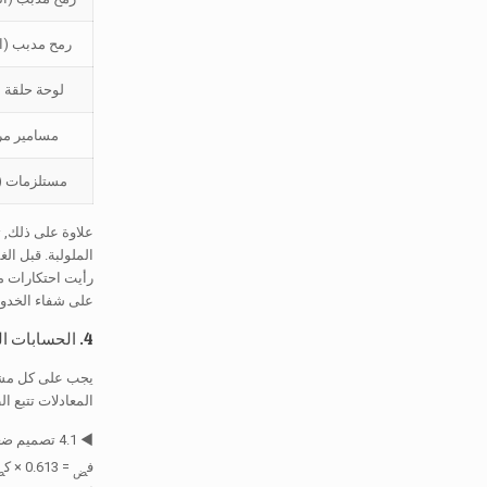
رمح مدبب (ا
لوحة حلقة 
مسامير مر
مستلزمات (س
على شفاء الخدوش 
4. الحسابات الهندسية & صياغة حمل الرياح (و/ هي-222)
المعادلات تتبع الطريقة 2 (الإجراء التحليلي) من TIA-222-G. يتم استخدامها لحساب لحظة الانقلاب,
◀ 4.1 تصميم ضغط الرياح (q_z)
ف
= 0.613 × ك
ض
ض