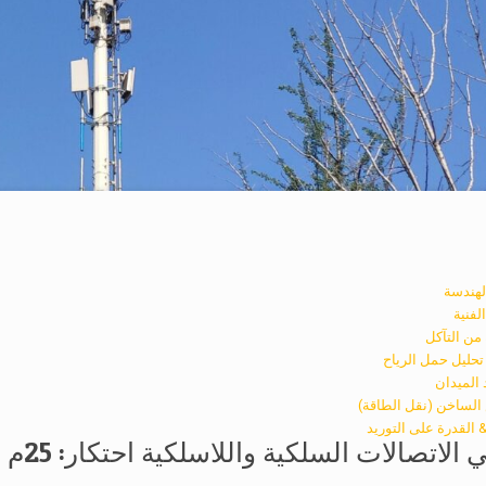
هندسة
لفنية
 من التآكل
 تحليل حمل الرياح
 الميدان
 الساخن (نقل الطاقة)
& القدرة على التوريد
صالات السلكية واللاسلكية احتكار: 25م الهيكل الصلب HDG ذاتي الدعم