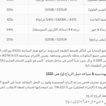
لقسم العلوي)
Q355B / S355JR
≥355
شفة القاعدة
Q420 / S420ML / A572 غرام65
≥420
ساة & جوز
درجة 8.8 (سبائك الكربون المتوسطة)
≥640
لم, برنامج)
Q235B / S235JR
≥235
المل
الطفيفة ذاتيًا.
 انحراف, والتردد الطبيعي لاحتكار 25 م.
2
× ك
× ك
× ف
× أنا (ن / م²)
zt
د