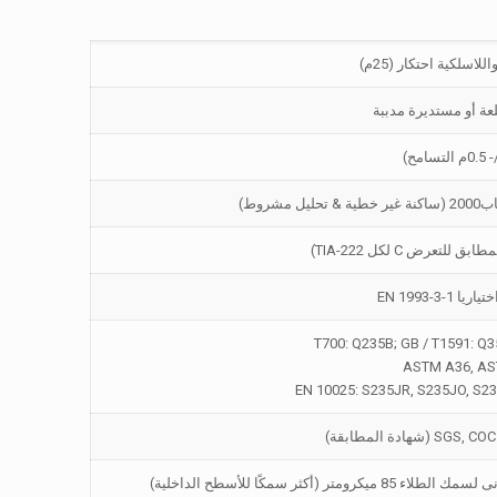
اسلكية احتكار (25م)
عة أو مستديرة مدببة
روط)
ASTM A36, AS
EN 10025: S235JR, S235JO, S2