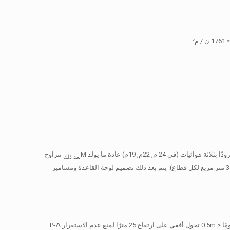
تتراوح
بعد ذلك
من 250 كيلو نيوتن · م ل 520 كيلو نيوتن · متر اعتمادًا على منطقة حمولة الرياح للهوائي (ما يصل إلى 3.5 متر مربع لكل قطاع). يتم بعد ذلك تصميم لوحة القاعدة ومسامير