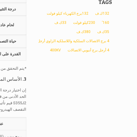
TAGS
درجة التثب
132ك.ف
132برج الكهرباء كيلو فولت
160'
230كيلو فولت
33ك.ف
لحام عاد
35ك.ف
380ك.ف
4 برج الاتصالات السلكية واللاسلكية الزاوي أرجل
حياة التصم
4 أرجل برج أنبوبي الاتصالات
400KV
القدرة على ال
*يتم التحقق من 
3. الأساس المنطقي لاختيار المواد & الخواص الميكانيكية
التقصف الهيدروجي
عن
رمح مدبب (ا