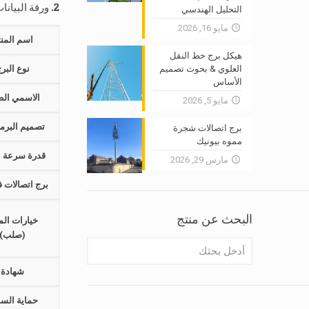
2. ورقة البيانات الفنية الكاملة – Monopole 25M
التحليل الهندسي
مايو 16, 2026
اسم المنت
هيكل برج خط النقل
العلوي & بحوث تصميم
نوع البر
الأساس
الاسمي ال
مايو 5, 2026
تصميم البرم
برج اتصالات شجرة
مموه بيونيك
قدرة سرعة ال
مارس 29, 2026
برج اتصالات ف
البحث عن منتج
خيارات الم
(صلب)
شهادة
حماية الس