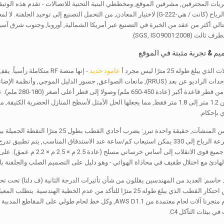
حسابات تحميل الرياح (كانت / هي-222-G) لاختيار المعادن, من التحمل التصنيع إلى 
الي أكثر من عقد من الخبرة في التصنيع عبر أمريكا الشمالية, أوروبا, وجنوب شرق آسيا
SGS, ISO9001:200).
بلغ طوله 25 مترًا ليس مجرد أ
عامود حديد
متعددة الألواح, وحدات الراديو عن بعد (RRUS), مانعات الصواعق, جسور الدلي
الأضلاع, مستدق 
مساحة تتراوح من 1.2 متر إلى 1.8 متر فقط, مما يجعلها الحل الأمثل لأسطح المنازل 
ي بإحكام.
الهيكلي. تصل سرعة الرياح إلى 330 يمكن استيعاب كم/ساعة عند الاستدقاق المناسب
للحظة على نقل جميع قوى ال
هادئ مع اختلال طفيف في محاذاة الهوائي - وهو دليل على التصميم الصلب والجلفنة 
الخضوع. يستخدم متجرنا آلات لحام معتمدة من AWS D1.1, وكل خط ل