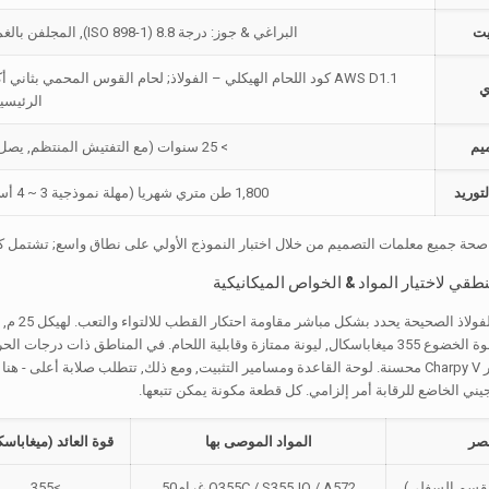
يت
البراغي & جوز: درجة 8.8 (ISO 898-1), المجلفن بالغمس الساخن حسب ISO 1461 أو ASTM A153
AWS D1.1 كود اللحام الهيكلي – الفولاذ; لحام القوس المحمي بث
ي
الرئيسي
يم
> 25 سنوات (مع التفتيش المنتظم, يصل إلى 40 سنوات في بيئات معتدلة)
توريد
1,800 طن متري شهريا (مهلة نموذجية 3 ~ 4 أسابيع ل 25 م احتكار الكمية 20-30 وحدات)
صحة جميع معلمات التصميم من خلال اختبار النموذج الأولي على نطاق واسع; تشتمل كل 
ني الخاضع للرقابة أمر إلزامي. كل قطعة مكونة يمكن تتبعها.
صر
المواد الموصى بها
قوة العائد (ميغاباسك
لقسم السفلي)
Q355C / S355JO / A572 غرام50
≥355