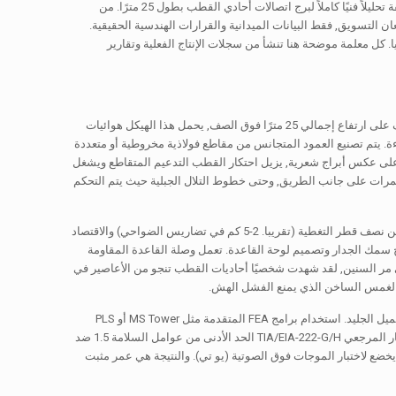
لمهندسي المشتريات المحترفين, مشرفين الموقع, ومخططي البنية التحتية للاتصالات - تقدم هذه الوثيقة تحليلاً فنيًا كاملاً لبرج اتصالات أحادي القطب بطول 25 مترًا. من
توحيد الجلفنة. لا لمعان التسويق, فقط البيانات الميدانية والقرارات الهندسية الحقيقية.
. كل معلمة موضحة هنا تنشأ من سجلات الإنتاج الفعلية وتقارير
- إنها منصة RF متكاملة رأسياً. يقف على ارتفاع إجمالي 25 مترًا فوق الصف, يحمل هذا الهيكل هوائيات
ل الموجي, وأنظمة الإضاءة. يتم تصنيع العمود المتجانس من مقاطع فولاذية مخروطية أو متعددة
من قطر قاعدة أكبر (عادة 450-650 ملم) وصولا إلى قطر أعلى أصغر (180-280 ملم). على عكس أبراج شعرية, يزيل احتكار القطب التدعيم المتقاطع ويشغل
الحضرية الكثيفة, ممرات على جانب الطريق, وحتى خطوط التلال الجبلية حيث يتم التحكم
من خلال الآلاف من المنشآت, حقيقة واحدة تبرز: يضرب أحادي القطب بطول 25 مترًا النقطة الجميلة بين نصف قطر التغطية (تقريبا. 2-5 كم في تضاريس الضواحي) والاقتصاد
, يتم تطبيق تدرج سمك الجدار وتصميم لوحة القاعدة. تعمل وصلة القاعدة المقاومة
انقلاب إلى أساس خرساني مسلح (عادة 2.5 م × 2.5 م × 2.2 م عمق). على مر السنين, لقد شهدت شخصيًا أحاديات القطب تنجو من الأعاصير في
بالغمس الساخن الذي يمنع الفشل الهش.
فارق بسيط واحد حاسم: العديد من المهندسين يقللون من شأن تأثيرات الدرجة الثانية (ف دلتا) تحت تحميل الجليد. استخدام برامج FEA المتقدمة مثل MS Tower أو PLS
Tower, يتم فحص احتكار القطب الذي يبلغ طوله 25 مترًا للتأكد من عدم الخطية الهندسية. يتطلب المعيار المرجعي TIA/EIA-222-G/H الحد الأدنى من عوامل السلامة 1.5 ضد
حام طولي على المقاطع المدببة يخضع لاختبار الموجات فوق الصوتية (يو تي). والنتيجة هي عمر مثبت