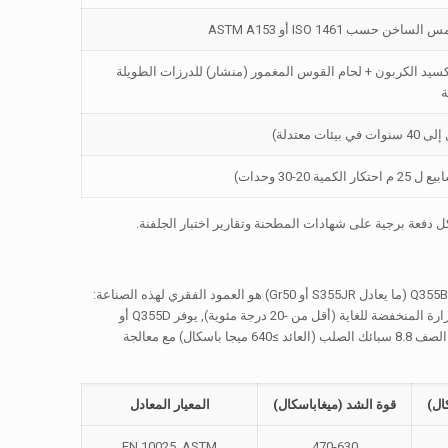
اني أكسيد الكربون + لحام القوس المغمور (منشار) للدرزات الطويلة
ة
دفعة برجية على شهادات المطحنة وتقارير اختبار الجلفنة.
إن اختيار درجة الفولاذ الصحيحة يحدد بشكل مباشر مقاومة احتكار القطب للالتواء والتعب. لهيكل 25 م, Q355B (ما يعادل S355JR أو Gr50) هو العمود الفقري لهذه الصناعة:
الحد الأدنى من قوة الخضوع 355 ميغاباسكال, ليونة ممتازة وقابلية اللحام. في المناطق ذات درجات الحرارة المنخفضة للغاية (أقل من -20 درجة مئوية), يوفر Q355D أو
S355J2 قيم تأثير Charpy V محسنة. لوحة القاعدة ومسامير التثبيت, ومع ذلك, تتطلب صلابة أعلى - هنا الصف 8.8 سبائك الصلب (العائد ≥640 ميجا باسكال) مع معالجة
ال)
قوة الشد (ميغاباسكال)
المعيار المعادل
EN 10025, ASTM
470-630