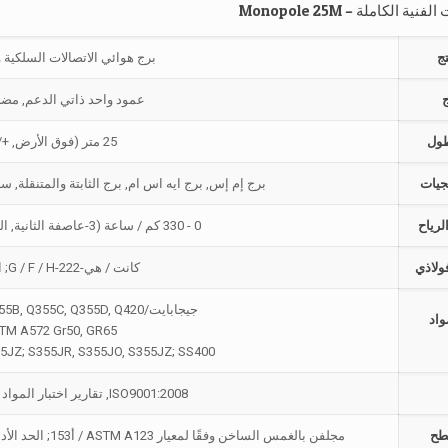
ج
برج هوائي الاتصالات السلكية والل
ج
عمود واحد ذاتي الدعم, مضل
طول
25 متر (فوق الأرض, +/- 0.5م التسامح)
جيات
برج إم إس, برج ايه اس ام, برج الثابتة والمتنقلة, ساب2000 (ساكنة غير خطية & تحليل مش
رياح
0 - 330 كم / ساعة (3-عاصفة الثانية, المطابق للتعرض C لكل TIA-222)
ولاذي
كانت / هي-222-G / F / H; اختياريا EN 1993-3-1
جيجابايت/T700: Q235B; GB / T1591: Q355B, Q355C, Q355D, Q420
واد
TM A572 Gr50, GR65
35JZ; S355JR, S355JO, S355JZ; SS400
ISO9001:2008, تقارير اختبار المواد SGS, COC (شهادة المطابقة)
طح
مجلفن بالغمس الساخن وفقًا لمعيار ASTM A123 / أ153; الحد الأدنى لسمك الطلاء 85 ميكرومتر (أكثر سمكًا للأسطح الداخلية)