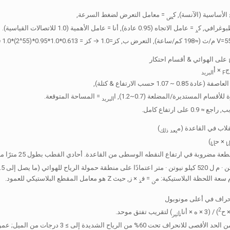
= معامل التعرض لضغط السرعة,
ض
بوغرافي, ك
= عامل الاتجاه (0.95 عادة), أنا = عامل الأهمية (1.0 للاتصالات القياسية).
د
ج
× أ
F
البريد
0.8 ~ 1.07 حسب الارتفاع & كتلة),
أقسام المستديرة/المضلعة (0.7~1.2), ا
= المساحة المتوقعة.
البريد
0 على ارتفاع كامل.
)
بعد ذلك
× ح
)
نا
أنا
 في ارتفاع النقطه الوسطى من القاعدة. أحادي القطب بطول 25 مترًا مزودًا بثلاثة هوائيات (في 24 م, 22م, 19م) عادة ما يولد M
 سعة اللحظة البلاستيكية: م
= ف
× ز, حيث Z هو معامل المقطع البلاستيكي للعمود.
ن
ذ
2
 ح
) / (3 × ه × أنا
) لتقريب تفتق موحد.
تأثير