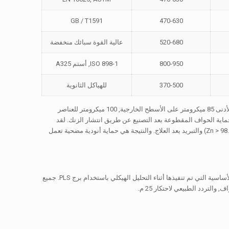
GB / T1591
470-630
520-680
عالية القوة سبائك منخفضة
800-950
ISO 898-1, أستم A325
370-500
للهياكل الثانوية
علاوة على ذلك, تتبع الحماية من التآكل فلسفة الطبقة المزدوجة: تراجع تعبئة الساخنة (HDG) مع الحد الأدنى 85 ميكرومتر على الأسطح الخارجية, 100 ميكرومتر للعناصر
ولبة. قبل الغمس, جميع المكونات مخللة بالحمض ومتدفقة. يضمن الالتزام بمواصفة ASTM A123 حماية الحواف المقطوعة بعد التصنيع عن طريق انتشار الزنك. لقد
رأيت احتكارات من 2003 لا يزال بدون صدأ أحمر في ساحل فيتنام - السر هو تكوين الحمام الصارم (Zn > 98.5%) والتبريد بعد العلاج. والنتيجة هي حماية أنودية مضحية تعمل
يجب على كل مشتري محترف فحص سرعة الرياح التصميمية وقوى رد الفعل المقابلة. فيما يلي الصيغ الأساسية التي تم تنفيذها أثناء التحليل الهيكلي باستخدام برج PLS. جميع