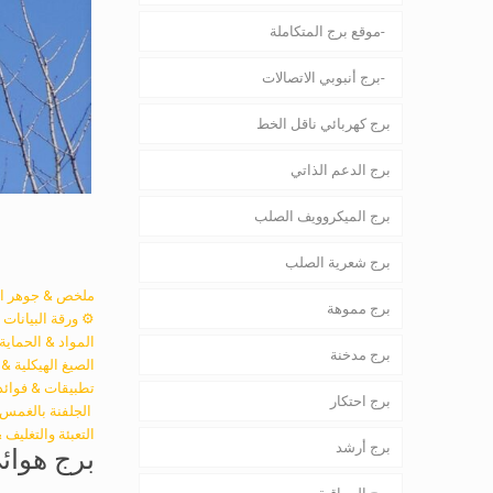
موقع برج المتكاملة
برج أنبوبي الاتصالات
برج كهربائي ناقل الخط
برج الدعم الذاتي
برج الميكروويف الصلب
برج شعرية الصلب
ملخص & جوهر ال
برج مموهة
⚙️ ورقة البيانات ا
️المواد & الحماية
برج مدخنة
الصيغ الهيكلية &
تطبيقات & فوائد
برج احتكار
️ الجلفنة بالغمس
التعبئة والتغليف 
برج أرشد
برج هوائي الات