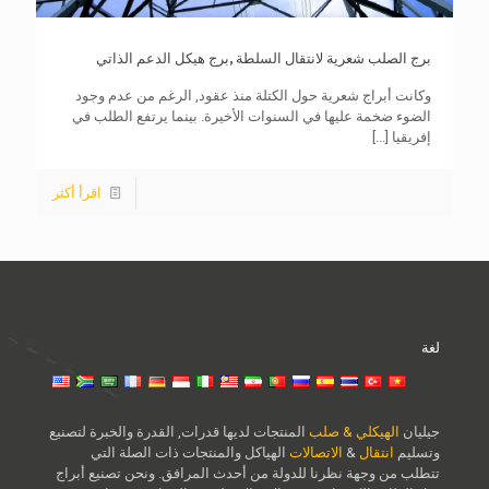
برج الصلب شعرية لانتقال السلطة ,برج هيكل الدعم الذاتي
وكانت أبراج شعرية حول الكتلة منذ عقود, الرغم من عدم وجود
الضوء ضخمة عليها في السنوات الأخيرة. بينما يرتفع الطلب في
إفريقيا
[...]
اقرأ أكثر
لغة
جيليان
الهيكلي & صلب
المنتجات لديها قدرات, القدرة والخبرة لتصنيع
وتسليم
انتقال
&
الاتصالات
الهياكل والمنتجات ذات الصلة التي
تتطلب من وجهة نظرنا للدولة من أحدث المرافق. ونحن تصنيع أبراج