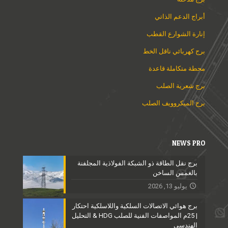
أبراج الدعم الذاتي
إنارة الشوارع القطب
برج كهربائي ناقل الخط
محطة متكاملة قاعدة
برج شعرية الصلب
برج الميكروويف الصلب
NEWS PRO
برج نقل الطاقة ذو الشبكة الفولاذية المجلفنة
بالغمس الساخن
يوليو 13, 2026
برج هوائي الاتصالات السلكية واللاسلكية احتكار
| 25م المواصفات الفنية للصلب HDG & التحليل
الهندسي