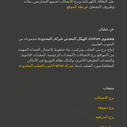
نقل الطاقة الكهربائية وبرج الاتصالات لجميع التضاريس, بيئات
وظروف التشغيل.
خريطة الموقع
عن جيليان
هنغشوى Jielian الهيكل المعدني شركة, المحدودة
-مجموعة من
البحوث العلمية,
إنتاج برج من الصلب وتركيب, بناء خطوط الاتصال, الصيانة المهنية
من المواقع برج الاتصالات (المعدات الرئيسية, المعدات الثانوية,
والمعدات الطرفية الأخرى، وكذلك نظام التوزيع في الأماكن
المغلقة),مورد الصلب لدينا :
شركة abter أنابيب الصلب المحدودة
منتجات
برج الاتصالات
برج مموهة
برج المراقبة
برج مدخنة