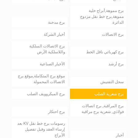
برج مموهة,أبراج خلية
مموهة,برج خط نقل مزدوج
الدائرة
برج مدخنة
برج الاتصالات
أخبار الشركة
برج الاتصالات السلكية
برج كهربائي ناقل الخط
واللاسلكية الأرض
برج أرشد
الأخبار الصناعية
موقع برج المتكاملة,موقع برج
سجل التفتيش
الاتصالات المحمولة
برج شعرية الصلب
برج الميكروويف الصلب
برج المراقبة, برج اتصالات
فولاذي, شعرية برج مراقبة
برج احتكار
رسومات برج خط نقل KV بعد
إرساء العقد وقبل تفصيل
أخبار
الأبراج