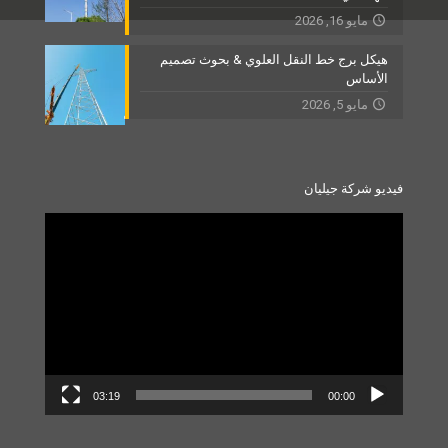
مايو 16, 2026
هيكل برج خط النقل العلوي & بحوث تصميم
الأساس
مايو 5, 2026
فيديو شركة جيليان
Video
Player
03:19
00:00