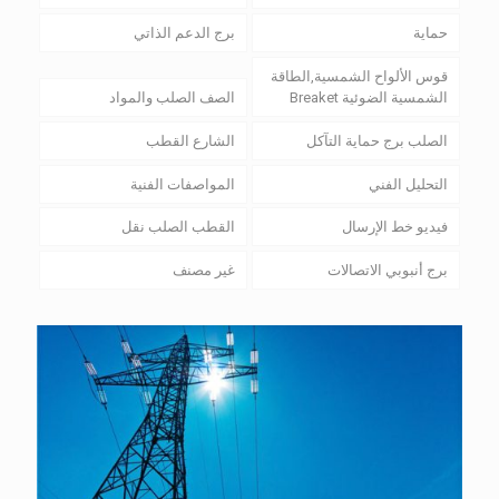
حماية
برج الدعم الذاتي
قوس الألواح الشمسية,الطاقة
الشمسية الضوئية Breaket
الصف الصلب والمواد
الصلب برج حماية التآكل
الشارع القطب
التحليل الفني
المواصفات الفنية
فيديو خط الإرسال
القطب الصلب نقل
برج أنبوبي الاتصالات
غير مصنف