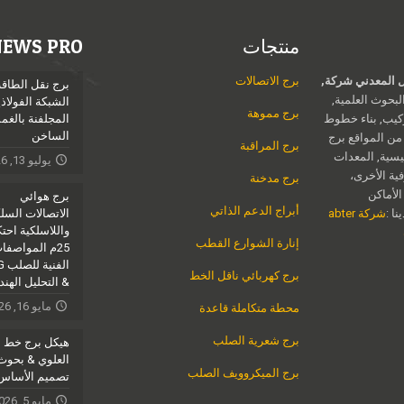
منتجات
NEWS PRO
Jieli الهيكل المعدني شركة,
برج الاتصالات
برج نقل الطاقة
بحوث العلمية,
الشبكة الفولاذي
برج مموهة
ركيب, بناء خطوط
المجلفنة بالغ
الساخن
 من المواقع برج
برج المراقبة
يسية, المعدات
يوليو 13, 2026
فية الأخرى،
برج مدخنة
الأماكن
برج هوائي
أبراج الدعم الذاتي
ا :
شركة abter
الاتصالات السل
واللاسلكية احتكا
إنارة الشوارع القطب
25م المواصفا
الف
برج كهربائي ناقل الخط
& التحليل الهن
مايو 16, 2026
محطة متكاملة قاعدة
برج شعرية الصلب
هيكل برج خط ا
العلوي & بحوث
برج الميكروويف الصلب
تصميم الأساس
مايو 5, 2026