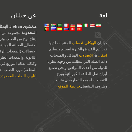
لغة
عن جيليان
هنغشوى an
المحدودة
-مجموعة من ال
إنتاج برج من الصلب وت
جيليان
الهيكلي & صلب
المنتجات لديها
الاتصال, الصيانة المهنية
قدرات, القدرة والخبرة لتصنيع وتسليم
الاتصالات (المعدات الرئ
انتقال
&
الاتصالات
الهياكل والمنتجات
الثانوية, والمعدات الطر
ذات الصلة التي تتطلب من وجهة نظرنا
وكذلك نظام التوزيع في 
للدولة من أحدث المرافق. ونحن تصنيع
المغلقة),مورد الصلب لدين
أبراج نقل الطاقة الكهربائية وبرج
أنابيب الصلب المحدودة
الاتصالات لجميع التضاريس, بيئات
وظروف التشغيل.
خريطة الموقع