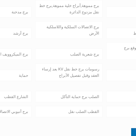
برج مموهة,أبراج خلية مموهة,برج خط
نقل مزدوج الدائرة
برج مدخنة
برج الاتصالات السلكية واللاسلكية
ط
الأرض
برج أرشد
وقع برج
برج شعرية الصلب
برج الميكروويف ا
رسومات برج خط نقل KV بعد إرساء
العقد وقبل تفصيل الأبراج
حماية
الصلب برج حماية التآكل
الشارع القطب
القطب الصلب نقل
برج أنبوبي الاتصال