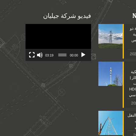
فيديو شركة جيليان
Video
 ذو
Player
ة
مس
03:19
00:00
كية
ر |
ت
نية للصلب HDG
دسي
لنقل