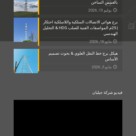
بالغمس الساخن
يوليو 13, 2026
برج هوائي الاتصالات السلكية واللاسلكية احتكار
| 25م المواصفات الفنية للصلب HDG & التحليل
الهندسي
مايو 16, 2026
هيكل برج خط النقل العلوي & بحوث تصميم
الأساس
مايو 5, 2026
فيديو شركة جيليان
Video
Player