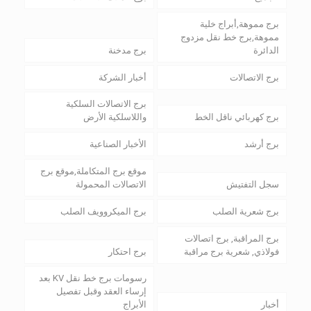
برج مموهة,أبراج خلية
مموهة,برج خط نقل مزدوج
الدائرة
برج مدخنة
برج الاتصالات
أخبار الشركة
برج الاتصالات السلكية
برج كهربائي ناقل الخط
واللاسلكية الأرض
برج أرشد
الأخبار الصناعية
موقع برج المتكاملة,موقع برج
سجل التفتيش
الاتصالات المحمولة
برج شعرية الصلب
برج الميكروويف الصلب
برج المراقبة, برج اتصالات
فولاذي, شعرية برج مراقبة
برج احتكار
رسومات برج خط نقل KV بعد
إرساء العقد وقبل تفصيل
أخبار
الأبراج