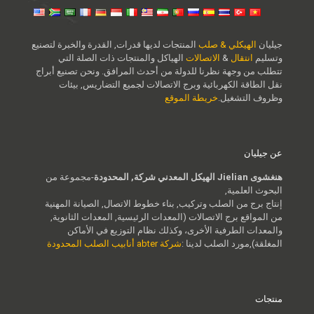
جيليان
الهيكلي & صلب
المنتجات لديها قدرات, القدرة والخبرة لتصنيع
وتسليم
انتقال
&
الاتصالات
الهياكل والمنتجات ذات الصلة التي
تتطلب من وجهة نظرنا للدولة من أحدث المرافق. ونحن تصنيع أبراج
نقل الطاقة الكهربائية وبرج الاتصالات لجميع التضاريس, بيئات
وظروف التشغيل.
خريطة الموقع
عن جيليان
هنغشوى Jielian الهيكل المعدني شركة, المحدودة
-مجموعة من
البحوث العلمية,
إنتاج برج من الصلب وتركيب, بناء خطوط الاتصال, الصيانة المهنية
من المواقع برج الاتصالات (المعدات الرئيسية, المعدات الثانوية,
والمعدات الطرفية الأخرى، وكذلك نظام التوزيع في الأماكن
المغلقة),مورد الصلب لدينا :
شركة abter أنابيب الصلب المحدودة
منتجات