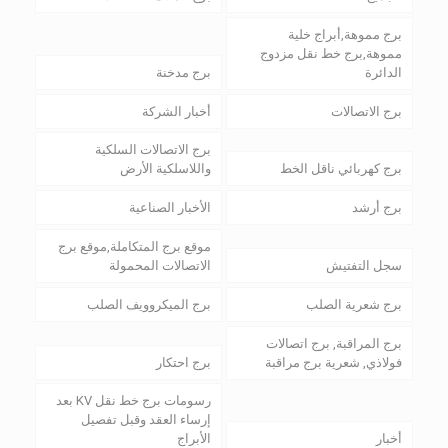
برج مموهة,أبراج خلية
مموهة,برج خط نقل مزدوج
الدائرة
برج مدخنة
برج الاتصالات
أخبار الشركة
برج الاتصالات السلكية
برج كهربائي ناقل الخط
واللاسلكية الأرض
برج أرشد
الأخبار الصناعية
موقع برج المتكاملة,موقع برج
سجل التفتيش
الاتصالات المحمولة
برج شعرية الصلب
برج الميكروويف الصلب
برج المراقبة, برج اتصالات
فولاذي, شعرية برج مراقبة
برج احتكار
رسومات برج خط نقل KV بعد
إرساء العقد وقبل تفصيل
أخبار
الأبراج