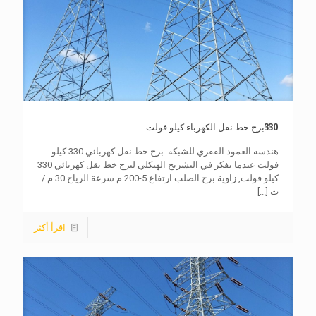
330برج خط نقل الكهرباء كيلو فولت
هندسة العمود الفقري للشبكة: برج خط نقل كهربائي 330 كيلو
فولت عندما نفكر في التشريح الهيكلي لبرج خط نقل كهربائي 330
كيلو فولت, زاوية برج الصلب ارتفاع 5-200 م سرعة الرياح 30 م /
ث
[...]
اقرأ أكثر