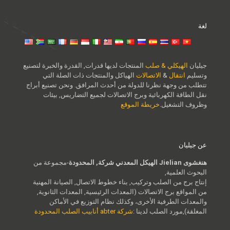
لغة
جيليان
الهيكلي & صلب
المنتجات لديها قدرات, القدرة والخبرة لتصنيع
وتسليم
انتقال
&
الاتصالات
الهياكل والمنتجات ذات الصلة التي
تتطلب من وجهة نظرنا للدولة من أحدث المرافق. ونحن تصنيع أبراج
نقل الطاقة الكهربائية وبرج الاتصالات لجميع التضاريس, بيئات
وظروف التشغيل.
خريطة الموقع
عن جيليان
هنغشوى Jielian الهيكل المعدني شركة, المحدودة
-مجموعة من
البحوث العلمية,
إنتاج برج من الصلب وتركيب, بناء خطوط الاتصال, الصيانة المهنية
من المواقع برج الاتصالات (المعدات الرئيسية, المعدات الثانوية,
والمعدات الطرفية الأخرى، وكذلك نظام التوزيع في الأماكن
المغلقة),مورد الصلب لدينا :
شركة abter أنابيب الصلب المحدودة